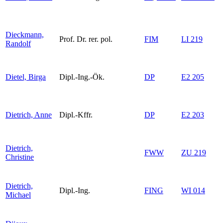
Dieckmann,
Prof. Dr. rer. pol.
FIM
LI 219
Randolf
Dietel, Birga
Dipl.-Ing.-Ök.
DP
E2 205
Dietrich, Anne
Dipl.-Kffr.
DP
E2 203
Dietrich,
FWW
ZU 219
Christine
Dietrich,
Dipl.-Ing.
FING
WI 014
Michael