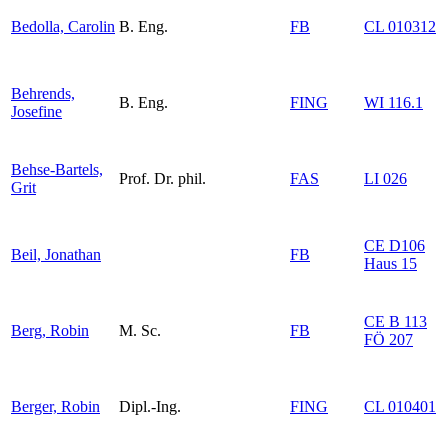
Bedolla, Carolin
B. Eng.
FB
CL 010312
Behrends,
B. Eng.
FING
WI 116.1
Josefine
Behse-Bartels,
Prof. Dr. phil.
FAS
LI 026
Grit
CE D106
Beil, Jonathan
FB
Haus 15
CE B 113
Berg, Robin
M. Sc.
FB
FÖ 207
Berger, Robin
Dipl.-Ing.
FING
CL 010401