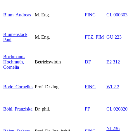
Blum, Andreas
M. Eng.
FING
CL 000303
Blumenstock,
M. Eng.
FTZ
,
FIM
GU 223
Paul
Bochmann-
Hochmuth,
Betriebswirtin
DF
E2 312
Cornelia
Bode, Cornelius
Prof. Dr.-Ing.
FING
WI 2.2
Böhl, Franziska
Dr. phil.
PF
CL 020820
NI 236