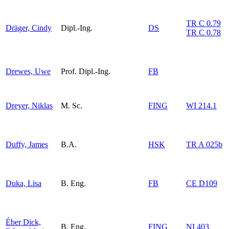
TR C 0.79
Dräger, Cindy
Dipl.-Ing.
DS
TR C 0.78
Drewes, Uwe
Prof. Dipl.-Ing.
FB
Dreyer, Niklas
M. Sc.
FING
WI 214.1
Duffy, James
B.A.
HSK
TR A 025b
Duka, Lisa
B. Eng.
FB
CE D109
Éber Dick,
B. Eng.
FING
NI 403