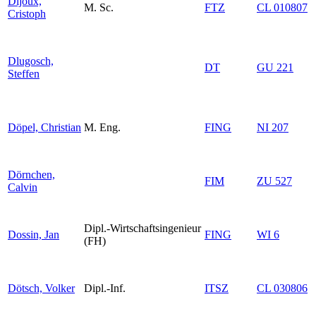
Dijoux,
M. Sc.
FTZ
CL 010807
Cristoph
Dlugosch,
DT
GU 221
Steffen
Döpel, Christian
M. Eng.
FING
NI 207
Dörnchen,
FIM
ZU 527
Calvin
Dipl.-Wirtschaftsingenieur
Dossin, Jan
FING
WI 6
(FH)
Dötsch, Volker
Dipl.-Inf.
ITSZ
CL 030806