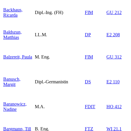
Backhaus,
Dipl.-Ing. (FH)
FIM
GU 212
Ricarda
Baldszun,
LL.M.
DP
E2 208
Matthias
Balzereit, Paula
M. Eng.
FIM
GU 312
Banusch,
Dipl.-Germanistin
DS
E2 110
Margit
Baranowicz,
M.A.
FDIT
HO 412
Nadine
Bargmann, Till
B. Eng.
FTZ
WI 21.1