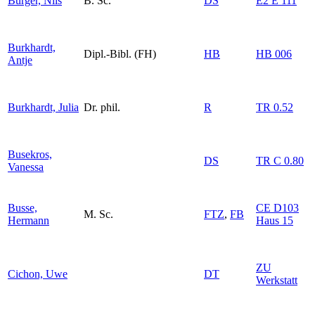
Bürger, Nils
B. Sc.
DS
E2 E 111
Burkhardt,
Dipl.-Bibl. (FH)
HB
HB 006
Antje
Burkhardt, Julia
Dr. phil.
R
TR 0.52
Busekros,
DS
TR C 0.80
Vanessa
Busse,
CE D103
M. Sc.
FTZ
,
FB
Hermann
Haus 15
ZU
Cichon, Uwe
DT
Werkstatt