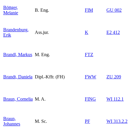
Böttger,
B. Eng.
FIM
GU 002
Melanie
Brandenburg,
Ass.jur.
K
E2 412
Erik
Brandl, Markus
M. Eng.
FTZ
Brandt, Daniela
Dipl.-Kffr. (FH)
FWW
ZU 209
Braun, Cornelia
M. A.
FING
WI 112.1
Braun,
M. Sc.
PF
WI 313.2.2
Johannes