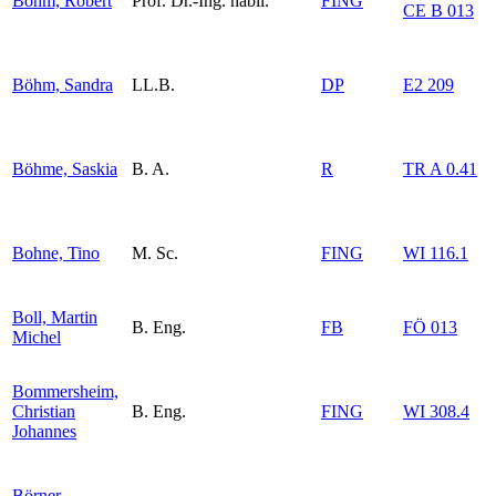
Böhm, Robert
Prof. Dr.-Ing. habil.
FING
CE B 013
Böhm, Sandra
LL.B.
DP
E2 209
Böhme, Saskia
B. A.
R
TR A 0.41
Bohne, Tino
M. Sc.
FING
WI 116.1
Boll, Martin
B. Eng.
FB
FÖ 013
Michel
Bommersheim,
Christian
B. Eng.
FING
WI 308.4
Johannes
Börner,