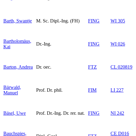
Barth, Swantje
M. Sc. Dipl.-Ing. (FH)
FING
WI 305
Bartholomäus,
Dr.-Ing.
FING
WI 026
Kai
Barton, Andrea
Dr. oec.
FTZ
CL 020819
Bärwald,
Prof. Dr. phil.
FIM
LI 227
Manuel
Bäsel, Uwe
Prof. Dr.-Ing. Dr. rer. nat.
FING
NI 242
Bauchspies,
CE D016