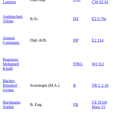
Laurenz
CW 02 01
Andruschek,
B.Sc.
DS
E2 0.79a
Tobias
August,
Dipl.-Kffr.
DP
E2 214
Constanze
Baazaoui,
Mohamed
FING
WI 312
Khalil
Bächer-
Brösdorf,
Soziologin (M.A.)
R
TR L 2.16
Gesine
Bachmann,
CE D118
B. Eng.
FB
Sophie
Haus 15