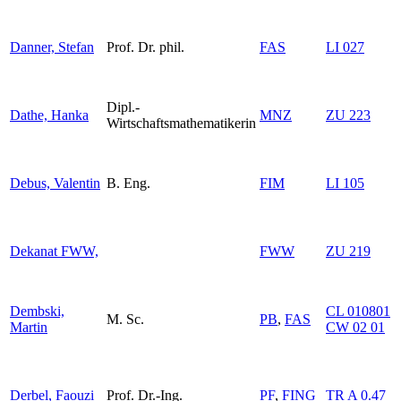
Danner, Stefan
Prof. Dr. phil.
FAS
LI 027
Dipl.-
Dathe, Hanka
MNZ
ZU 223
Wirtschaftsmathematikerin
Debus, Valentin
B. Eng.
FIM
LI 105
Dekanat FWW,
FWW
ZU 219
Dembski,
CL 010801
M. Sc.
PB
,
FAS
Martin
CW 02 01
Derbel, Faouzi
Prof. Dr.-Ing.
PF
,
FING
TR A 0.47