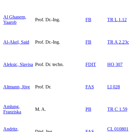
Al Ghanem,
Prof. Dr.-Ing.
FB
TR L 1.12
Yaarob
Al-Akel, Said
Prof. Dr.-Ing.
FB
TR A 2.23c
Aleksic, Slavisa
Prof. Dr. techn.
FDIT
HO 307
Altmann, Jörg
Prof. Dr.
FAS
LI 028
Amlung,
M. A.
PB
TR C 1.59
Franziska
Andritz,
CL 010801
Dipl.-Ing.
FAS