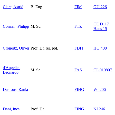
Clare, Astrid
B. Eng.
FIM
GU 226
CE D117
Conzen, Philipp
M. Sc.
FTZ
Haus 15
Crönertz, Oliver
Prof. Dr. rer. pol.
FDIT
HO 408
d'Angelico,
M. Sc.
FAS
CL 010807
Leonardo
Daafous, Rania
FING
WI 206
Dani, Ines
Prof. Dr.
FING
NI 246