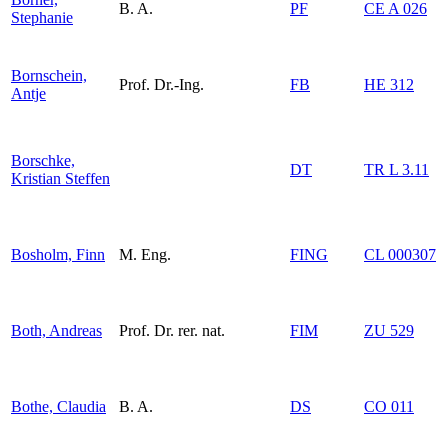
B. A.
PF
CE A 026
Stephanie
Bornschein,
Prof. Dr.-Ing.
FB
HE 312
Antje
Borschke,
DT
TR L 3.11
Kristian Steffen
Bosholm, Finn
M. Eng.
FING
CL 000307
Both, Andreas
Prof. Dr. rer. nat.
FIM
ZU 529
Bothe, Claudia
B. A.
DS
CO 011