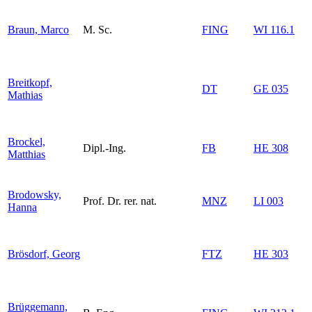
Braun, Marco
M. Sc.
FING
WI 116.1
Breitkopf,
DT
GE 035
Mathias
Brockel,
Dipl.-Ing.
FB
HE 308
Matthias
Brodowsky,
Prof. Dr. rer. nat.
MNZ
LI 003
Hanna
Brösdorf, Georg
FTZ
HE 303
Brüggemann,