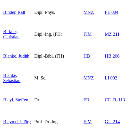
Binder, Ralf
Dipl.-Phys.
MNZ
FE 004
Birkner,
Dipl.-Ing. (FH)
FIM
MZ 211
Christian
Blanke, Judith
Dipl.-Bibl. (FH)
HB
HB 206
Blanke,
M. Sc.
MNZ
LI 002
Sebastian
Bleyl, Steffen
Dr.
FB
CE J9, 113
Bleymehl, Jörg
Prof. Dr.-Ing.
FIM
GU 214