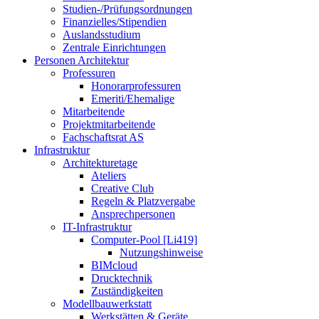
Studien-/Prüfungsordnungen
Finanzielles/Stipendien
Auslandsstudium
Zentrale Einrichtungen
Personen Architektur
Professuren
Honorarprofessuren
Emeriti/Ehemalige
Mitarbeitende
Projektmitarbeitende
Fachschaftsrat AS
Infrastruktur
Architekturetage
Ateliers
Creative Club
Regeln & Platzvergabe
Ansprechpersonen
IT-Infrastruktur
Computer-Pool [Li419]
Nutzungshinweise
BIMcloud
Drucktechnik
Zuständigkeiten
Modellbauwerkstatt
Werkstätten & Geräte