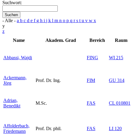
Suchwort:
Suchen
- Alle -
a
b
c
d
e
f
g
h
i
j
k
l
m
n
o
p
q
r
s
t
u
v
w
x
y
z
Name
Akadem. Grad
Bereich
Raum
Abbassi, Wajdi
FING
WI 215
Ackermann,
Prof. Dr. Ing.
FIM
GU 314
Jörg
Adrian,
M.Sc.
FAS
CL 010801
Benedikt
Affolderbach,
Prof. Dr. phil.
FAS
LI 120
Friedemann