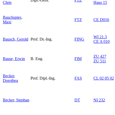
Dipl.-Geol.
FTZ
Chris
Haus 15
Bauchspies,
FTZ
CE D016
Maxi
WI 21.3
Bausch, Gerold
Prof. Dr.-Ing.
FING
CE A 010
ZU 427
Bause, Erwin
B. Eng.
FIM
ZU 511
Becker,
Prof. Dipl.-Ing.
FAS
CL 02 05 02
Dorothea
Becker, Stephan
DT
NI 232