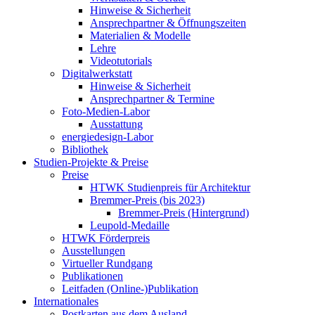
Hinweise & Sicherheit
Ansprechpartner & Öffnungszeiten
Materialien & Modelle
Lehre
Videotutorials
Digitalwerkstatt
Hinweise & Sicherheit
Ansprechpartner & Termine
Foto-Medien-Labor
Ausstattung
energiedesign-Labor
Bibliothek
Studien-Projekte & Preise
Preise
HTWK Studienpreis für Architektur
Bremmer-Preis (bis 2023)
Bremmer-Preis (Hintergrund)
Leupold-Medaille
HTWK Förderpreis
Ausstellungen
Virtueller Rundgang
Publikationen
Leitfaden (Online-)Publikation
Internationales
Postkarten aus dem Ausland