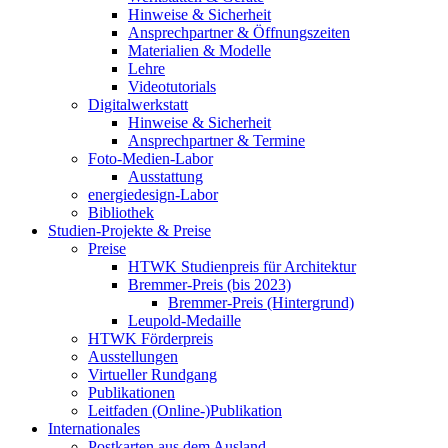
Hinweise & Sicherheit
Ansprechpartner & Öffnungszeiten
Materialien & Modelle
Lehre
Videotutorials
Digitalwerkstatt
Hinweise & Sicherheit
Ansprechpartner & Termine
Foto-Medien-Labor
Ausstattung
energiedesign-Labor
Bibliothek
Studien-Projekte & Preise
Preise
HTWK Studienpreis für Architektur
Bremmer-Preis (bis 2023)
Bremmer-Preis (Hintergrund)
Leupold-Medaille
HTWK Förderpreis
Ausstellungen
Virtueller Rundgang
Publikationen
Leitfaden (Online-)Publikation
Internationales
Postkarten aus dem Ausland