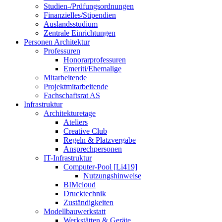
Studien-/Prüfungsordnungen
Finanzielles/Stipendien
Auslandsstudium
Zentrale Einrichtungen
Personen Architektur
Professuren
Honorarprofessuren
Emeriti/Ehemalige
Mitarbeitende
Projektmitarbeitende
Fachschaftsrat AS
Infrastruktur
Architekturetage
Ateliers
Creative Club
Regeln & Platzvergabe
Ansprechpersonen
IT-Infrastruktur
Computer-Pool [Li419]
Nutzungshinweise
BIMcloud
Drucktechnik
Zuständigkeiten
Modellbauwerkstatt
Werkstätten & Geräte