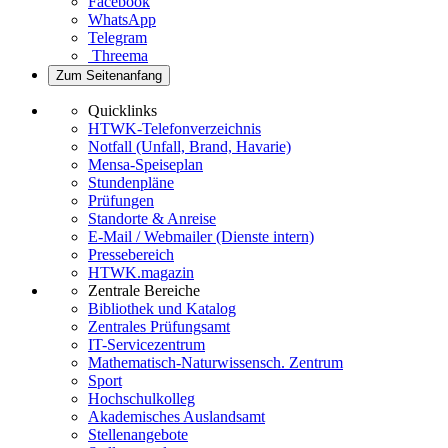
Facebook
WhatsApp
Telegram
Threema
Zum Seitenanfang
Quicklinks
HTWK-Telefonverzeichnis
Notfall (Unfall, Brand, Havarie)
Mensa-Speiseplan
Stundenpläne
Prüfungen
Standorte & Anreise
E-Mail / Webmailer (Dienste intern)
Pressebereich
HTWK.magazin
Zentrale Bereiche
Bibliothek und Katalog
Zentrales Prüfungsamt
IT-Servicezentrum
Mathematisch-Naturwissensch. Zentrum
Sport
Hochschulkolleg
Akademisches Auslandsamt
Stellenangebote