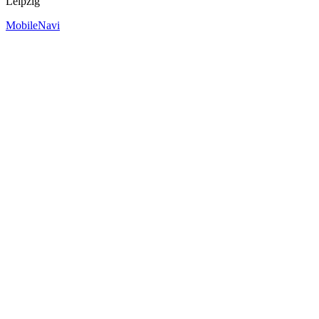
Leipzig
MobileNavi