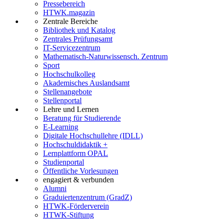
Pressebereich
HTWK.magazin
Zentrale Bereiche
Bibliothek und Katalog
Zentrales Prüfungsamt
IT-Servicezentrum
Mathematisch-Naturwissensch. Zentrum
Sport
Hochschulkolleg
Akademisches Auslandsamt
Stellenangebote
Stellenportal
Lehre und Lernen
Beratung für Studierende
E-Learning
Digitale Hochschullehre (IDLL)
Hochschuldidaktik +
Lernplattform OPAL
Studienportal
Öffentliche Vorlesungen
engagiert & verbunden
Alumni
Graduiertenzentrum (GradZ)
HTWK-Förderverein
HTWK-Stiftung