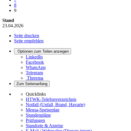
8
9
Stand
23.04.2026
Seite drucken
Seite empfehlen
Optionen zum Teilen anzeigen
LinkedIn
Facebook
WhatsApp
Telegram
Threema
Zum Seitenanfang
Quicklinks
HTWK-Telefonverzeichnis
Notfall (Unfall, Brand, Havarie)
Mensa-Speiseplan
Stundenpläne
Prüfungen
Standorte & Anreise
E-Mail / Webmailer (Dienste intern)