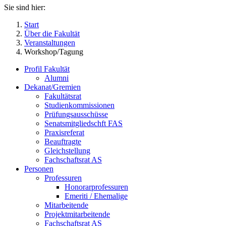
Sie sind hier:
Start
Über die Fakultät
Veranstaltungen
Workshop/Tagung
Profil Fakultät
Alumni
Dekanat/Gremien
Fakultätsrat
Studienkommissionen
Prüfungsausschüsse
Senatsmitgliedschft FAS
Praxisreferat
Beauftragte
Gleichstellung
Fachschaftsrat AS
Personen
Professuren
Honorarprofessuren
Emeriti / Ehemalige
Mitarbeitende
Projektmitarbeitende
Fachschaftsrat AS