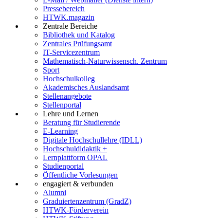
Pressebereich
HTWK.magazin
Zentrale Bereiche
Bibliothek und Katalog
Zentrales Prüfungsamt
IT-Servicezentrum
Mathematisch-Naturwissensch. Zentrum
Sport
Hochschulkolleg
Akademisches Auslandsamt
Stellenangebote
Stellenportal
Lehre und Lernen
Beratung für Studierende
E-Learning
Digitale Hochschullehre (IDLL)
Hochschuldidaktik +
Lernplattform OPAL
Studienportal
Öffentliche Vorlesungen
engagiert & verbunden
Alumni
Graduiertenzentrum (GradZ)
HTWK-Förderverein