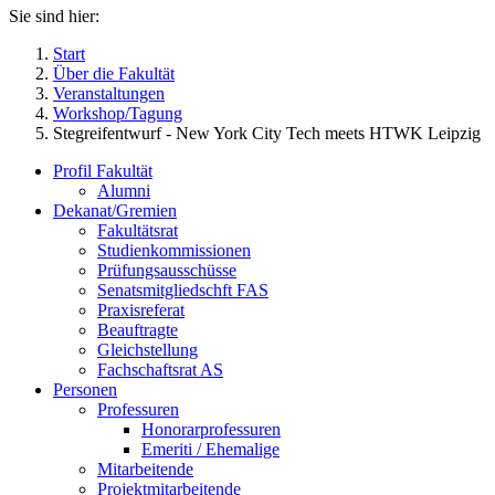
Sie sind hier:
Start
Über die Fakultät
Veranstaltungen
Workshop/Tagung
Stegreifentwurf - New York City Tech meets HTWK Leipzig
Profil Fakultät
Alumni
Dekanat/Gremien
Fakultätsrat
Studienkommissionen
Prüfungsausschüsse
Senatsmitgliedschft FAS
Praxisreferat
Beauftragte
Gleichstellung
Fachschaftsrat AS
Personen
Professuren
Honorarprofessuren
Emeriti / Ehemalige
Mitarbeitende
Projektmitarbeitende