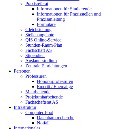
Praxisreferat
Informationen für Studierende
Informationen für Praxisstellen und
Praxisanleitung
Formulare
Gleichstellung
Stellenangebote
QIS Online-Service
Stunden-Raum-Plan
Fachschaft AS
Stipendien
Auslandsstudium
Zentrale Einrichtungen
Personen
Professuren
Honorarprofessuren
Emeriti / Ehemalige
Mitarbeitende
Projektmitarbeitende
Fachschaftsrat AS
Infrastruktur
Computer-Pool
Datenbankrecherche
Notfall
Internationales