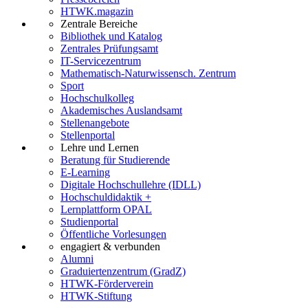
HTWK.magazin
Zentrale Bereiche
Bibliothek und Katalog
Zentrales Prüfungsamt
IT-Servicezentrum
Mathematisch-Naturwissensch. Zentrum
Sport
Hochschulkolleg
Akademisches Auslandsamt
Stellenangebote
Stellenportal
Lehre und Lernen
Beratung für Studierende
E-Learning
Digitale Hochschullehre (IDLL)
Hochschuldidaktik +
Lernplattform OPAL
Studienportal
Öffentliche Vorlesungen
engagiert & verbunden
Alumni
Graduiertenzentrum (GradZ)
HTWK-Förderverein
HTWK-Stiftung