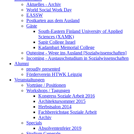
Aktuelles - Archiv
World Social Work Day
EASSW
Postkarten aus dem Ausland
Gäste
South-Eastern Finland University of Applied
Sciences (XAMK)
Sapir College Israel
Kadambari Memorial College
Outgoing - Wege ins Ausland [Sozialwissenschaften]
Incoming - Austauschstudium in Sozialwissenschaften
Alumni
proudly presented
Förderverein HTWK Leipzig
Veranstaltungen
Vorträge / Positionen
Workshops / Tagungen
Kongress Soziale Arbeit 2016
Architektursommer 2015
Herbstsalon 2014
Fachbereichstag Soziale Arbeit
Archiv
Specials
Absolventenfeier 2019
Studium Generale