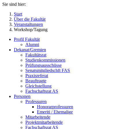
Sie sind hier:
Start
Über die Fakultät
Veranstaltungen
Workshop/Tagung
Profil Fakultät
Alumni
Dekanat/Gremien
Fakultätsrat
Studienkommissionen
Prüfungsausschüsse
Senatsmitgliedschft FAS
Praxisreferat
Beauftragte
Gleichstellung
Fachschaftsrat AS
Personen
Professuren
Honorarprofessuren
Emeriti / Ehemalige
Mitarbeitende
Projektmitarbeitende
Fachschaftsrat AS