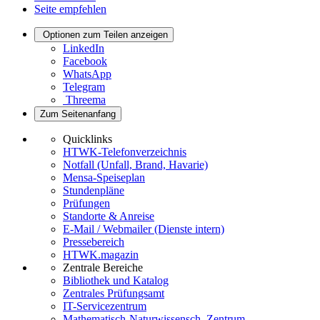
Seite empfehlen
Optionen zum Teilen anzeigen
LinkedIn
Facebook
WhatsApp
Telegram
Threema
Zum Seitenanfang
Quicklinks
HTWK-Telefonverzeichnis
Notfall (Unfall, Brand, Havarie)
Mensa-Speiseplan
Stundenpläne
Prüfungen
Standorte & Anreise
E-Mail / Webmailer (Dienste intern)
Pressebereich
HTWK.magazin
Zentrale Bereiche
Bibliothek und Katalog
Zentrales Prüfungsamt
IT-Servicezentrum
Mathematisch-Naturwissensch. Zentrum