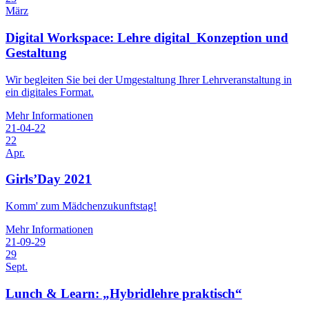
März
Digital Workspace: Lehre digital_Konzeption und
Gestaltung
Wir begleiten Sie bei der Umgestaltung Ihrer Lehrveranstaltung in
ein digitales Format.
Mehr Informationen
21-04-22
22
Apr.
Girls’Day 2021
Komm' zum Mädchenzukunftstag!
Mehr Informationen
21-09-29
29
Sept.
Lunch & Learn: „Hybridlehre praktisch“