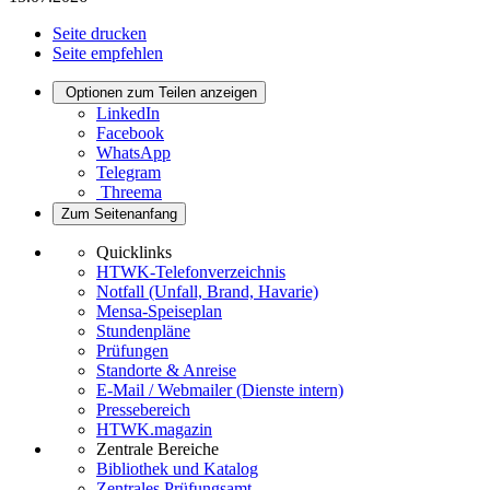
Seite drucken
Seite empfehlen
Optionen zum Teilen anzeigen
LinkedIn
Facebook
WhatsApp
Telegram
Threema
Zum Seitenanfang
Quicklinks
HTWK-Telefonverzeichnis
Notfall (Unfall, Brand, Havarie)
Mensa-Speiseplan
Stundenpläne
Prüfungen
Standorte & Anreise
E-Mail / Webmailer (Dienste intern)
Pressebereich
HTWK.magazin
Zentrale Bereiche
Bibliothek und Katalog
Zentrales Prüfungsamt