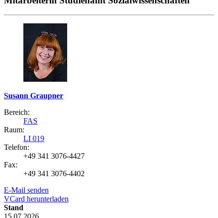
Mitarbeiterin Studienamt Sozialwissenschaften
Susann Graupner
Bereich:
FAS
Raum:
LI 019
Telefon:
+49 341 3076-4427
Fax:
+49 341 3076-4402
E-Mail senden
VCard herunterladen
Stand
15.07.2026