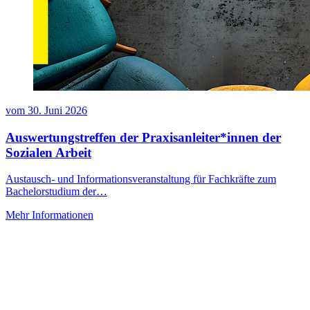
vom
30. Juni 2026
Auswertungstreffen der Praxisanleiter*innen der
Sozialen Arbeit
Austausch- und Informationsveranstaltung für Fachkräfte zum
Bachelorstudium der…
Mehr Informationen