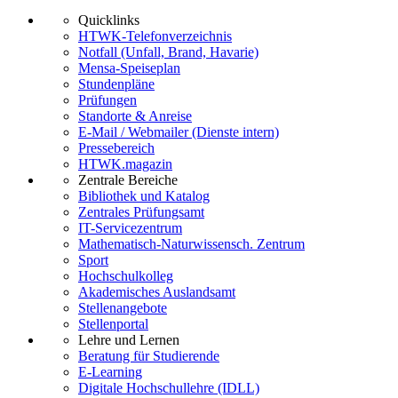
Quicklinks
HTWK-Telefonverzeichnis
Notfall (Unfall, Brand, Havarie)
Mensa-Speiseplan
Stundenpläne
Prüfungen
Standorte & Anreise
E-Mail / Webmailer (Dienste intern)
Pressebereich
HTWK.magazin
Zentrale Bereiche
Bibliothek und Katalog
Zentrales Prüfungsamt
IT-Servicezentrum
Mathematisch-Naturwissensch. Zentrum
Sport
Hochschulkolleg
Akademisches Auslandsamt
Stellenangebote
Stellenportal
Lehre und Lernen
Beratung für Studierende
E-Learning
Digitale Hochschullehre (IDLL)