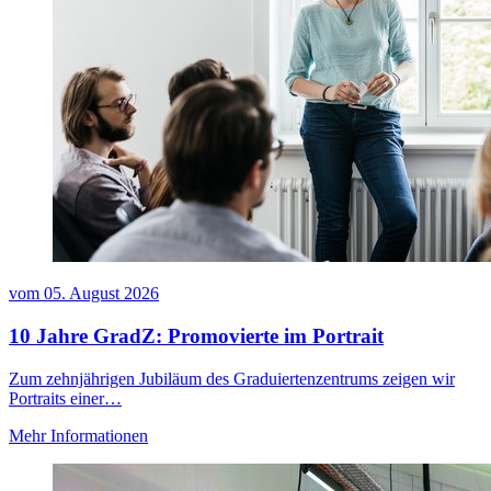
vom
05. August 2026
10 Jahre GradZ: Promovierte im Portrait
Zum zehnjährigen Jubiläum des Graduiertenzentrums zeigen wir
Portraits einer…
Mehr Informationen