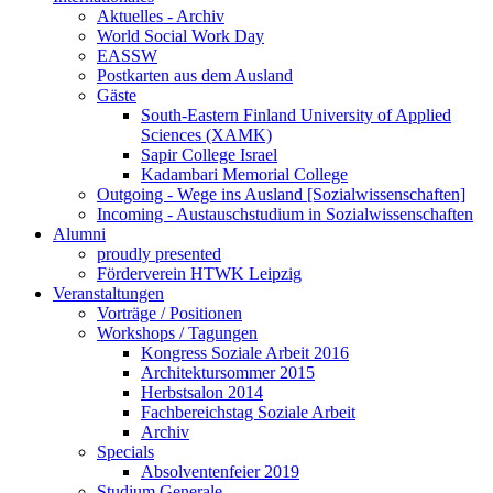
Aktuelles - Archiv
World Social Work Day
EASSW
Postkarten aus dem Ausland
Gäste
South-Eastern Finland University of Applied
Sciences (XAMK)
Sapir College Israel
Kadambari Memorial College
Outgoing - Wege ins Ausland [Sozialwissenschaften]
Incoming - Austauschstudium in Sozialwissenschaften
Alumni
proudly presented
Förderverein HTWK Leipzig
Veranstaltungen
Vorträge / Positionen
Workshops / Tagungen
Kongress Soziale Arbeit 2016
Architektursommer 2015
Herbstsalon 2014
Fachbereichstag Soziale Arbeit
Archiv
Specials
Absolventenfeier 2019
Studium Generale