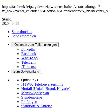
https://fas.htwk-leipzig.de/sozialwissenschaften/veranstaltungen?
tx_htwkevents_calendar%5Baction%5D=calendar&tx_htwkevents
Stand
28.04.2025
Seite drucken
Seite empfehlen
Optionen zum Teilen anzeigen
LinkedIn
Facebook
WhatsApp
Telegram
Threema
Zum Seitenanfang
Quicklinks
HTWK-Telefonverzeichnis
Notfall (Unfall, Brand, Havarie)
Mensa-Speiseplan
Stundenpläne
Prüfungen
Standorte & Anreise