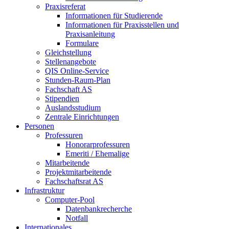
Praxisreferat
Informationen für Studierende
Informationen für Praxisstellen und
Praxisanleitung
Formulare
Gleichstellung
Stellenangebote
QIS Online-Service
Stunden-Raum-Plan
Fachschaft AS
Stipendien
Auslandsstudium
Zentrale Einrichtungen
Personen
Professuren
Honorarprofessuren
Emeriti / Ehemalige
Mitarbeitende
Projektmitarbeitende
Fachschaftsrat AS
Infrastruktur
Computer-Pool
Datenbankrecherche
Notfall
Internationales