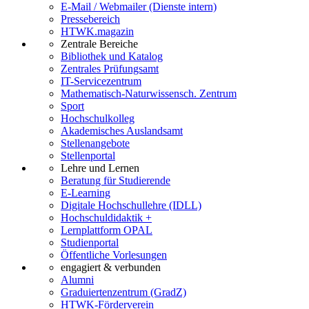
E-Mail / Webmailer (Dienste intern)
Pressebereich
HTWK.magazin
Zentrale Bereiche
Bibliothek und Katalog
Zentrales Prüfungsamt
IT-Servicezentrum
Mathematisch-Naturwissensch. Zentrum
Sport
Hochschulkolleg
Akademisches Auslandsamt
Stellenangebote
Stellenportal
Lehre und Lernen
Beratung für Studierende
E-Learning
Digitale Hochschullehre (IDLL)
Hochschuldidaktik +
Lernplattform OPAL
Studienportal
Öffentliche Vorlesungen
engagiert & verbunden
Alumni
Graduiertenzentrum (GradZ)
HTWK-Förderverein