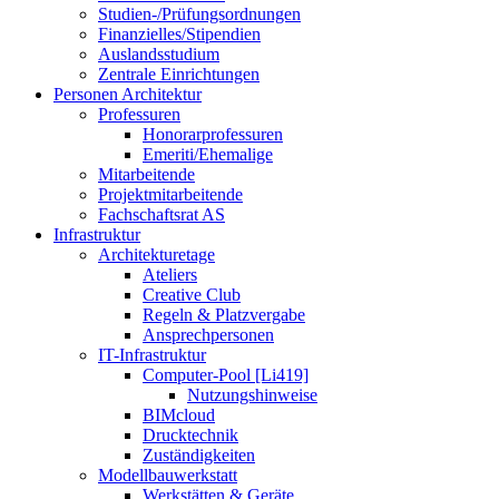
Studien-/Prüfungsordnungen
Finanzielles/Stipendien
Auslandsstudium
Zentrale Einrichtungen
Personen Architektur
Professuren
Honorarprofessuren
Emeriti/Ehemalige
Mitarbeitende
Projektmitarbeitende
Fachschaftsrat AS
Infrastruktur
Architekturetage
Ateliers
Creative Club
Regeln & Platzvergabe
Ansprechpersonen
IT-Infrastruktur
Computer-Pool [Li419]
Nutzungshinweise
BIMcloud
Drucktechnik
Zuständigkeiten
Modellbauwerkstatt
Werkstätten & Geräte