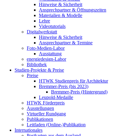
Hinweise & Sicherheit
Ansprechpartner & Öffnungszeiten
Materialien & Modelle
Lehre
Videotutorials
Digitalwerkstatt
Hinweise & Sicherheit
Ansprechpartner & Termine
Foto-Medien-Labor
Ausstattung
energiedesign-Labor
Bibliothek
Studien-Projekte & Preise
Preise
HTWK Studienpreis für Architektur
Bremmer-Preis (bis 2023)
Bremmer-Preis (Hintergrund)
Leupold-Medaille
HTWK Förderpreis
Ausstellungen
Virtueller Rundgang
Publikationen
Leitfaden (Online-)Publikation
Internationales
Postkarten aus dem Ausland