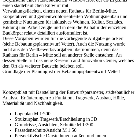
einen städtebaulichen Entwurf mit
Verwaltungsflächen, einem neuen Rathaus für Berlin-Mitte,
kooperativen und gemeinwohlorientierten Wohnungsneubau und
gemischte Nutzungen für inklusives Wohnen, Kultur, Soziales,
Bildung und Arbeit zeigte und in dem die Kubatur der einzelnen
Baukörper relativ detailliert ausformuliert ist.
Diese Vorgaben wurden für die vorliegende Aufgabe gelockert
(siehe Bebauungsplanentwurf Vetter). Auch die Nutzung wurde
nicht aus den Wettbewerbsvorgaben übernommen, denn das
Rathaus für Berlin – Mitte soll an anderer Stelle entstehen. An
dessen Stelle tritt das neue Research and Innovation Center, welches
den Ort als weiterer Baustein beleben soll.
Grundlage der Planung ist der Bebauungsplanentwurf Vetter!
Konzeptblatt mit Darstellung der Entwurfsparameter, städtebaulicher
Analyse, Erläuterungen zu Funktion, Tragwerk, Ausbau, Hülle,
Materialität und Nachhaltigkeit.
Lageplan M 1:500
Strukturplan Tragwerk/Erschließung in 3D
Grundrisse, Ansichten, Schnitte M 1:200
Fassadenschnitt/Ansicht M 1:50
Perspektivische Darstellungen außen und innen