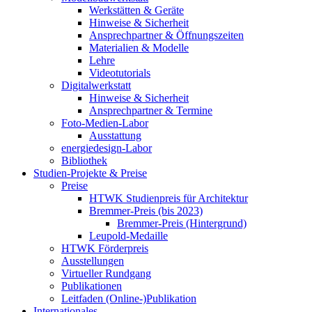
Werkstätten & Geräte
Hinweise & Sicherheit
Ansprechpartner & Öffnungszeiten
Materialien & Modelle
Lehre
Videotutorials
Digitalwerkstatt
Hinweise & Sicherheit
Ansprechpartner & Termine
Foto-Medien-Labor
Ausstattung
energiedesign-Labor
Bibliothek
Studien-Projekte & Preise
Preise
HTWK Studienpreis für Architektur
Bremmer-Preis (bis 2023)
Bremmer-Preis (Hintergrund)
Leupold-Medaille
HTWK Förderpreis
Ausstellungen
Virtueller Rundgang
Publikationen
Leitfaden (Online-)Publikation
Internationales