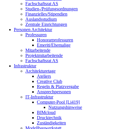
Fachschaftsrat AS
Studien-/Prüfungsordnungen
Finanzielles/Stipendien
Auslandsstudium
Zentrale Einrichtungen
Personen Architektur
Professuren
Honorarprofessuren
Emeriti/Ehemalige
Mitarbeitende
Projektmitarbeitende
Fachschaftsrat AS
Infrastruktur
Architekturetage
Ateliers
Creative Club
Regeln & Platzvergabe
Ansprechpersonen
IT-Infrastruktur
Computer-Pool [Li419]
Nutzungshinweise
BIMcloud
Drucktechnik
Zuständigkeiten
Modellbauwerkstatt