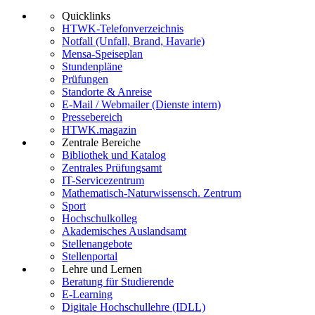
Quicklinks
HTWK-Telefonverzeichnis
Notfall (Unfall, Brand, Havarie)
Mensa-Speiseplan
Stundenpläne
Prüfungen
Standorte & Anreise
E-Mail / Webmailer (Dienste intern)
Pressebereich
HTWK.magazin
Zentrale Bereiche
Bibliothek und Katalog
Zentrales Prüfungsamt
IT-Servicezentrum
Mathematisch-Naturwissensch. Zentrum
Sport
Hochschulkolleg
Akademisches Auslandsamt
Stellenangebote
Stellenportal
Lehre und Lernen
Beratung für Studierende
E-Learning
Digitale Hochschullehre (IDLL)