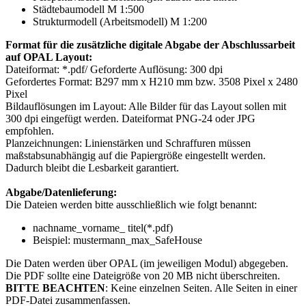
Städtebaumodell M 1:500
Strukturmodell (Arbeitsmodell) M 1:200
Format für die zusätzliche digitale Abgabe der Abschlussarbeit
auf OPAL Layout:
Dateiformat: *.pdf/ Geforderte Auflösung: 300 dpi
Gefordertes Format: B297 mm x H210 mm bzw. 3508 Pixel x 2480
Pixel
Bildauflösungen im Layout: Alle Bilder für das Layout sollen mit
300 dpi eingefügt werden. Dateiformat PNG-24 oder JPG
empfohlen.
Planzeichnungen: Linienstärken und Schraffuren müssen
maßstabsunabhängig auf die Papiergröße eingestellt werden.
Dadurch bleibt die Lesbarkeit garantiert.
Abgabe/Datenlieferung:
Die Dateien werden bitte ausschließlich wie folgt benannt:
nachname_vorname_ titel(*.pdf)
Beispiel: mustermann_max_SafeHouse
Die Daten werden über OPAL (im jeweiligen Modul) abgegeben.
Die PDF sollte eine Dateigröße von 20 MB nicht überschreiten.
BITTE BEACHTEN
: Keine einzelnen Seiten. Alle Seiten in einer
PDF-Datei zusammenfassen.