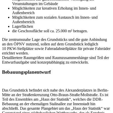
Veranstaltungen im Gebäude
Möglichkeiten zur kreativen Erholung im Innen- und
Außenbereich
Möglichkeiten zum sozialen Austausch im Innen- und
Außenbereich
Lagerflächen
die Geschossfläche soll ca. 25.000 m² betragen.
Die zentrumsnahe Lage des Grundstücks und die gute Anbindung
an den ÖPNV nutzend, sollen auf dem Grundstück lediglich
10 PKW-Stellplätze sowie Fahrradabstellplätze für private Fahrräder
errichtet werden.
Detailliertere Raumgrößen und Raumzusammenhänge sind Teil der
Entwurfsaufgabe und konzeptabhängig zu entwickeln.
Bebauungsplanentwurf
Das Grundstück befindet sich nahe des Alexanderplatzes in Berlin-
Mitte an der Straßenkreuzung Otto-Braun-Straße/Mollstraße. Es ist
Teil des Ensembles am „Haus der Statistik“, welches die DDR-
Bebauung an der ehemaligen Stalinallee zur Innenstadt hin
abschließt. Das gesamte Plangebiet um das „Haus der Statistik“ war
Gegenstand eines städtebaulichen Wettbewerbs, der als Ergebnis