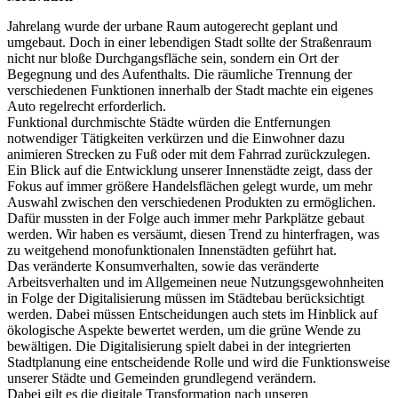
Jahrelang wurde der urbane Raum autogerecht geplant und
umgebaut. Doch in einer lebendigen Stadt sollte der Straßenraum
nicht nur bloße Durchgangsfläche sein, sondern ein Ort der
Begegnung und des Aufenthalts. Die räumliche Trennung der
verschiedenen Funktionen innerhalb der Stadt machte ein eigenes
Auto regelrecht erforderlich.
Funktional durchmischte Städte würden die Entfernungen
notwendiger Tätigkeiten verkürzen und die Einwohner dazu
animieren Strecken zu Fuß oder mit dem Fahrrad zurückzulegen.
Ein Blick auf die Entwicklung unserer Innenstädte zeigt, dass der
Fokus auf immer größere Handelsflächen gelegt wurde, um mehr
Auswahl zwischen den verschiedenen Produkten zu ermöglichen.
Dafür mussten in der Folge auch immer mehr Parkplätze gebaut
werden. Wir haben es versäumt, diesen Trend zu hinterfragen, was
zu weitgehend monofunktionalen Innenstädten geführt hat.
Das veränderte Konsumverhalten, sowie das veränderte
Arbeitsverhalten und im Allgemeinen neue Nutzungsgewohnheiten
in Folge der Digitalisierung müssen im Städtebau berücksichtigt
werden. Dabei müssen Entscheidungen auch stets im Hinblick auf
ökologische Aspekte bewertet werden, um die grüne Wende zu
bewältigen. Die Digitalisierung spielt dabei in der integrierten
Stadtplanung eine entscheidende Rolle und wird die Funktionsweise
unserer Städte und Gemeinden grundlegend verändern.
Dabei gilt es die digitale Transformation nach unseren