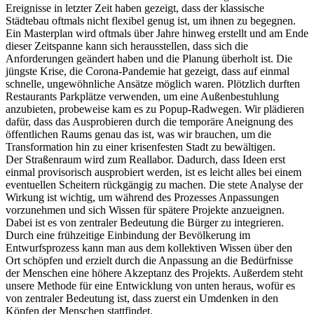
Ereignisse in letzter Zeit haben gezeigt, dass der klassische
Städtebau oftmals nicht flexibel genug ist, um ihnen zu begegnen.
Ein Masterplan wird oftmals über Jahre hinweg erstellt und am Ende
dieser Zeitspanne kann sich herausstellen, dass sich die
Anforderungen geändert haben und die Planung überholt ist. Die
jüngste Krise, die Corona-Pandemie hat gezeigt, dass auf einmal
schnelle, ungewöhnliche Ansätze möglich waren. Plötzlich durften
Restaurants Parkplätze verwenden, um eine Außenbestuhlung
anzubieten, probeweise kam es zu Popup-Radwegen. Wir plädieren
dafür, dass das Ausprobieren durch die temporäre Aneignung des
öffentlichen Raums genau das ist, was wir brauchen, um die
Transformation hin zu einer krisenfesten Stadt zu bewältigen.
Der Straßenraum wird zum Reallabor. Dadurch, dass Ideen erst
einmal provisorisch ausprobiert werden, ist es leicht alles bei einem
eventuellen Scheitern rückgängig zu machen. Die stete Analyse der
Wirkung ist wichtig, um während des Prozesses Anpassungen
vorzunehmen und sich Wissen für spätere Projekte anzueignen.
Dabei ist es von zentraler Bedeutung die Bürger zu integrieren.
Durch eine frühzeitige Einbindung der Bevölkerung im
Entwurfsprozess kann man aus dem kollektiven Wissen über den
Ort schöpfen und erzielt durch die Anpassung an die Bedürfnisse
der Menschen eine höhere Akzeptanz des Projekts. Außerdem steht
unsere Methode für eine Entwicklung von unten heraus, wofür es
von zentraler Bedeutung ist, dass zuerst ein Umdenken in den
Köpfen der Menschen stattfindet.