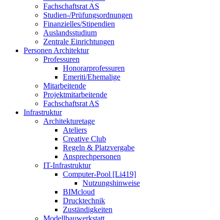
Fachschaftsrat AS
Studien-/Prüfungsordnungen
Finanzielles/Stipendien
Auslandsstudium
Zentrale Einrichtungen
Personen Architektur
Professuren
Honorarprofessuren
Emeriti/Ehemalige
Mitarbeitende
Projektmitarbeitende
Fachschaftsrat AS
Infrastruktur
Architekturetage
Ateliers
Creative Club
Regeln & Platzvergabe
Ansprechpersonen
IT-Infrastruktur
Computer-Pool [Li419]
Nutzungshinweise
BIMcloud
Drucktechnik
Zuständigkeiten
Modellbauwerkstatt