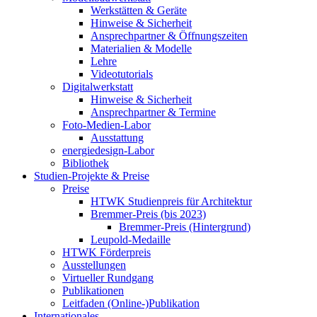
Werkstätten & Geräte
Hinweise & Sicherheit
Ansprechpartner & Öffnungszeiten
Materialien & Modelle
Lehre
Videotutorials
Digitalwerkstatt
Hinweise & Sicherheit
Ansprechpartner & Termine
Foto-Medien-Labor
Ausstattung
energiedesign-Labor
Bibliothek
Studien-Projekte & Preise
Preise
HTWK Studienpreis für Architektur
Bremmer-Preis (bis 2023)
Bremmer-Preis (Hintergrund)
Leupold-Medaille
HTWK Förderpreis
Ausstellungen
Virtueller Rundgang
Publikationen
Leitfaden (Online-)Publikation
Internationales