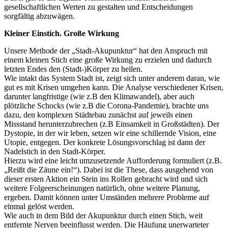
gesellschaftlichen Werten zu gestalten und Entscheidungen
sorgfältig abzuwägen.
Kleiner Einstich. Große Wirkung
Unsere Methode der „Stadt-Akupunktur“ hat den Anspruch mit
einem kleinen Stich eine große Wirkung zu erzielen und dadurch
letzten Endes den (Stadt-)Körper zu heilen.
Wie intakt das System Stadt ist, zeigt sich unter anderem daran, wie
gut es mit Krisen umgehen kann. Die Analyse verschiedener Krisen,
darunter langfristige (wie z.B den Klimawandel), aber auch
plötzliche Schocks (wie z.B die Corona-Pandemie), brachte uns
dazu, den komplexen Städtebau zunächst auf jeweils einen
Missstand herunterzubrechen (z.B Einsamkeit in Großstädten). Der
Dystopie, in der wir leben, setzen wir eine schillernde Vision, eine
Utopie, entgegen. Der konkrete Lösungsvorschlag ist dann der
Nadelstich in den Stadt-Körper.
Hierzu wird eine leicht umzusetzende Aufforderung formuliert (z.B.
„Reißt die Zäune ein!“). Dabei ist die These, dass ausgehend von
dieser ersten Aktion ein Stein ins Rollen gebracht wird und sich
weitere Folgeerscheinungen natürlich, ohne weitere Planung,
ergeben. Damit können unter Umständen mehrere Probleme auf
einmal gelöst werden.
Wie auch in dem Bild der Akupunktur durch einen Stich, weit
entfernte Nerven beeinflusst werden. Die Häufung unerwarteter