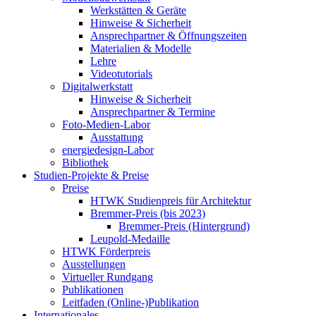
Werkstätten & Geräte
Hinweise & Sicherheit
Ansprechpartner & Öffnungszeiten
Materialien & Modelle
Lehre
Videotutorials
Digitalwerkstatt
Hinweise & Sicherheit
Ansprechpartner & Termine
Foto-Medien-Labor
Ausstattung
energiedesign-Labor
Bibliothek
Studien-Projekte & Preise
Preise
HTWK Studienpreis für Architektur
Bremmer-Preis (bis 2023)
Bremmer-Preis (Hintergrund)
Leupold-Medaille
HTWK Förderpreis
Ausstellungen
Virtueller Rundgang
Publikationen
Leitfaden (Online-)Publikation
Internationales