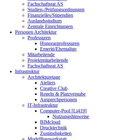
Fachschaftsrat AS
Studien-/Prüfungsordnungen
Finanzielles/Stipendien
Auslandsstudium
Zentrale Einrichtungen
Personen Architektur
Professuren
Honorarprofessuren
Emeriti/Ehemalige
Mitarbeitende
Projektmitarbeitende
Fachschaftsrat AS
Infrastruktur
Architekturetage
Ateliers
Creative Club
Regeln & Platzvergabe
Ansprechpersonen
IT-Infrastruktur
Computer-Pool [Li419]
Nutzungshinweise
BIMcloud
Drucktechnik
Zuständigkeiten
Modellbauwerkstatt