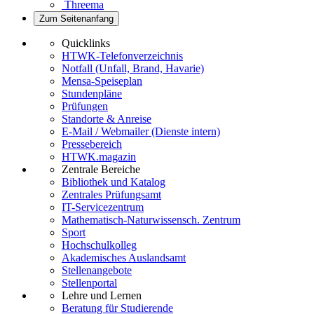
Threema
Zum Seitenanfang
Quicklinks
HTWK-Telefonverzeichnis
Notfall (Unfall, Brand, Havarie)
Mensa-Speiseplan
Stundenpläne
Prüfungen
Standorte & Anreise
E-Mail / Webmailer (Dienste intern)
Pressebereich
HTWK.magazin
Zentrale Bereiche
Bibliothek und Katalog
Zentrales Prüfungsamt
IT-Servicezentrum
Mathematisch-Naturwissensch. Zentrum
Sport
Hochschulkolleg
Akademisches Auslandsamt
Stellenangebote
Stellenportal
Lehre und Lernen
Beratung für Studierende