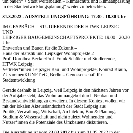
um:bauen“ + Stadt weiterbauen – Klimaschutz und Klimaanpassung
in der Stadtentwicklungsplanung“ weiter zu betrachten.
31.3.2022 - AUSSTELLUNGSFÜHRUNG: 17.30 - 18.30 Uhr
IM GESPRÄCH – STUDIERENDE DER HTWK LEIPZIG
UND
LEIPZIGER BAUGEMEINSCHAFTSPROJEKTE: 19.00 - 20.30
Uhr
Entwerfen und Bauen für die Zukunft –
Haus der Statistik und Leipziger Wohnprojekte 2
Prof. Dorothea Becker/Prof. Frank Schüler und Studierende,
HTWK Leipzig;
Vertreter*innen Leipziger Bau- und Wohnprojekte; Konrad Braun,
ZUsammenKUNFT eG, Berlin – Genossenschaft für
Stadtentwicklung
Gerade deshalb in Leipzig, weil Leipzig in den nächsten Jahren vor
der Aufgabe steht, das Wohnraumangebot durch Neubau und
Bestandsentwicklung zu erweitern. In diesem Kontext wollen wir
mit der lokalen Akteurslandschaft der Stadt Leipzig aus
Politik, Verwaltung, Wirtschaft, Architektur, Bau & Planung,
Studium & Wissenschaft und nicht zuletzt Wohnenden und
Nutzer*innen die Potenziale des Um:bauens diskutieren.
Die Ausstellung ist vom
23.03.2022
bis zum 01.05.2022 in der