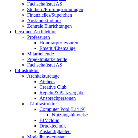
Fachschaftsrat AS
Studien-/Prüfungsordnungen
Finanzielles/Stipendien
Auslandsstudium
Zentrale Einrichtungen
Personen Architektur
Professuren
Honorarprofessuren
Emeriti/Ehemalige
Mitarbeitende
Projektmitarbeitende
Fachschaftsrat AS
Infrastruktur
Architekturetage
Ateliers
Creative Club
Regeln & Platzvergabe
Ansprechpersonen
IT-Infrastruktur
Computer-Pool [Li419]
Nutzungshinweise
BIMcloud
Drucktechnik
Zuständigkeiten
Modellbauwerkstatt