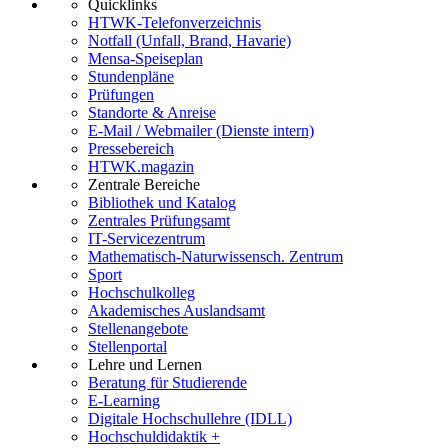
Quicklinks
HTWK-Telefonverzeichnis
Notfall (Unfall, Brand, Havarie)
Mensa-Speiseplan
Stundenpläne
Prüfungen
Standorte & Anreise
E-Mail / Webmailer (Dienste intern)
Pressebereich
HTWK.magazin
Zentrale Bereiche
Bibliothek und Katalog
Zentrales Prüfungsamt
IT-Servicezentrum
Mathematisch-Naturwissensch. Zentrum
Sport
Hochschulkolleg
Akademisches Auslandsamt
Stellenangebote
Stellenportal
Lehre und Lernen
Beratung für Studierende
E-Learning
Digitale Hochschullehre (IDLL)
Hochschuldidaktik +