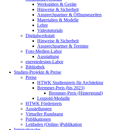
Werkstätten & Geräte
Hinweise & Sicherheit
Ansprechpartner & Öffnungszeiten
Materialien & Modelle
Lehre
Videotutorials
Digitalwerkstatt
Hinweise & Sicherheit
Ansprechpartner & Termine
Foto-Medien-Labor
Ausstattung
energiedesign-Labor
Bibliothek
Studien-Projekte & Preise
Preise
HTWK Studienpreis für Architektur
Bremmer-Preis (bis 2023)
Bremmer-Preis (Hintergrund)
Leupold-Medaille
HTWK Förderpreis
Ausstellungen
Virtueller Rundgang
Publikationen
Leitfaden (Online-)Publikation
Internationales