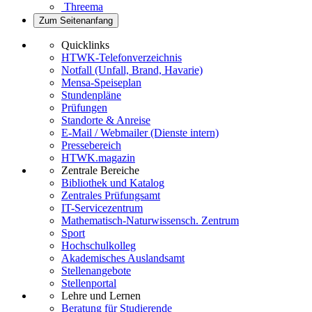
Threema
Zum Seitenanfang
Quicklinks
HTWK-Telefonverzeichnis
Notfall (Unfall, Brand, Havarie)
Mensa-Speiseplan
Stundenpläne
Prüfungen
Standorte & Anreise
E-Mail / Webmailer (Dienste intern)
Pressebereich
HTWK.magazin
Zentrale Bereiche
Bibliothek und Katalog
Zentrales Prüfungsamt
IT-Servicezentrum
Mathematisch-Naturwissensch. Zentrum
Sport
Hochschulkolleg
Akademisches Auslandsamt
Stellenangebote
Stellenportal
Lehre und Lernen
Beratung für Studierende