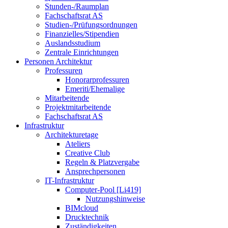
Stunden-/Raumplan
Fachschaftsrat AS
Studien-/Prüfungsordnungen
Finanzielles/Stipendien
Auslandsstudium
Zentrale Einrichtungen
Personen Architektur
Professuren
Honorarprofessuren
Emeriti/Ehemalige
Mitarbeitende
Projektmitarbeitende
Fachschaftsrat AS
Infrastruktur
Architekturetage
Ateliers
Creative Club
Regeln & Platzvergabe
Ansprechpersonen
IT-Infrastruktur
Computer-Pool [Li419]
Nutzungshinweise
BIMcloud
Drucktechnik
Zuständigkeiten