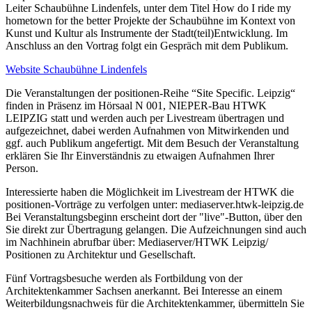
Leiter Schaubühne Lindenfels, unter dem Titel How do I ride my
hometown for the better Projekte der Schaubühne im Kontext von
Kunst und Kultur als Instrumente der Stadt(teil)Entwicklung. Im
Anschluss an den Vortrag folgt ein Gespräch mit dem Publikum.
Website Schaubühne Lindenfels
Die Veranstaltungen der positionen-Reihe “Site Specific. Leipzig“
finden in Präsenz im Hörsaal N 001, NIEPER-Bau HTWK
LEIPZIG statt und werden auch per Livestream übertragen und
aufgezeichnet, dabei werden Aufnahmen von Mitwirkenden und
ggf. auch Publikum angefertigt. Mit dem Besuch der Veranstaltung
erklären Sie Ihr Einverständnis zu etwaigen Aufnahmen Ihrer
Person.
Interessierte haben die Möglichkeit im Livestream der HTWK die
positionen-Vorträge zu verfolgen unter: mediaserver.htwk-leipzig.de
Bei Veranstaltungsbeginn erscheint dort der "live"-Button, über den
Sie direkt zur Übertragung gelangen. Die Aufzeichnungen sind auch
im Nachhinein abrufbar über: Mediaserver/HTWK Leipzig/
Positionen zu Architektur und Gesellschaft.
Fünf Vortragsbesuche werden als Fortbildung von der
Architektenkammer Sachsen anerkannt. Bei Interesse an einem
Weiterbildungsnachweis für die Architektenkammer, übermitteln Sie