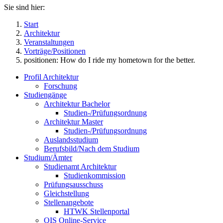
Sie sind hier:
Start
Architektur
Veranstaltungen
Vorträge/Positionen
positionen: How do I ride my hometown for the better.
Profil Architektur
Forschung
Studiengänge
Architektur Bachelor
Studien-/Prüfungsordnung
Architektur Master
Studien-/Prüfungsordnung
Auslandsstudium
Berufsbild/Nach dem Studium
Studium/Ämter
Studienamt Architektur
Studienkommission
Prüfungsausschuss
Gleichstellung
Stellenangebote
HTWK Stellenportal
QIS Online-Service