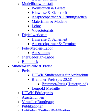
Modellbauwerkstatt
Werkstätten & Geräte
Hinweise & Sicherheit
Ansprechpartner & Öffnungszeiten
Materialien & Modelle
Lehre
Videotutorials
Digitalwerkstatt
Hinweise & Sicherheit
Ansprechpartner & Termine
Foto-Medien-Labor
Ausstattung
energiedesign-Labor
Bibliothek
Studien-Projekte & Preise
Preise
HTWK Studienpreis für Architektur
Bremmer-Preis (bis 2023)
Bremmer-Preis (Hintergrund)
Leupold-Medaille
HTWK Förderpreis
Ausstellungen
Virtueller Rundgang
Publikationen
Leitfaden (Online-)Publikation