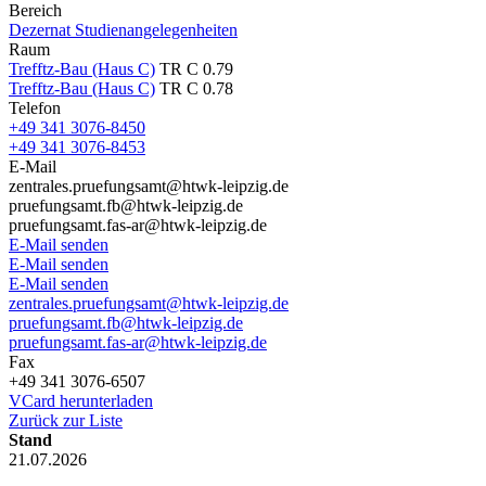
Bereich
Dezernat Studienangelegenheiten
Raum
Trefftz-Bau (Haus C)
TR C 0.79
Trefftz-Bau (Haus C)
TR C 0.78
Telefon
+49 341 3076-8450
+49 341 3076-8453
E-Mail
zentrales.pruefungsamt@htwk-leipzig.de
pruefungsamt.fb@htwk-leipzig.de
pruefungsamt.fas-ar@htwk-leipzig.de
E-Mail senden
E-Mail senden
E-Mail senden
zentrales.pruefungsamt@htwk-leipzig.de
pruefungsamt.fb@htwk-leipzig.de
pruefungsamt.fas-ar@htwk-leipzig.de
Fax
+49 341 3076-6507
VCard herunterladen
Zurück zur Liste
Stand
21.07.2026