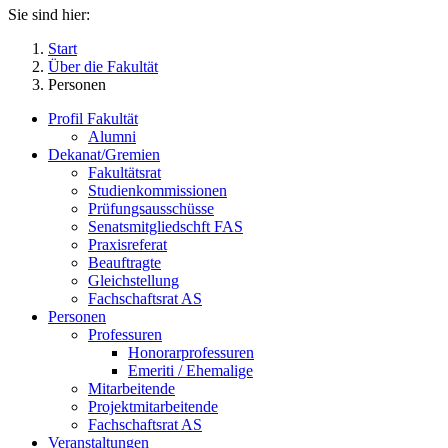
Sie sind hier:
Start
Über die Fakultät
Personen
Profil Fakultät
Alumni
Dekanat/Gremien
Fakultätsrat
Studienkommissionen
Prüfungsausschüsse
Senatsmitgliedschft FAS
Praxisreferat
Beauftragte
Gleichstellung
Fachschaftsrat AS
Personen
Professuren
Honorarprofessuren
Emeriti / Ehemalige
Mitarbeitende
Projektmitarbeitende
Fachschaftsrat AS
Veranstaltungen