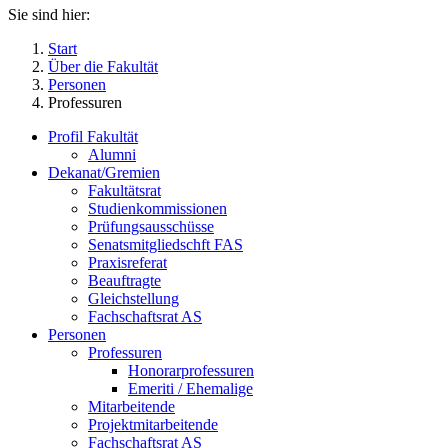
Sie sind hier:
Start
Über die Fakultät
Personen
Professuren
Profil Fakultät
Alumni
Dekanat/Gremien
Fakultätsrat
Studienkommissionen
Prüfungsausschüsse
Senatsmitgliedschft FAS
Praxisreferat
Beauftragte
Gleichstellung
Fachschaftsrat AS
Personen
Professuren
Honorarprofessuren
Emeriti / Ehemalige
Mitarbeitende
Projektmitarbeitende
Fachschaftsrat AS