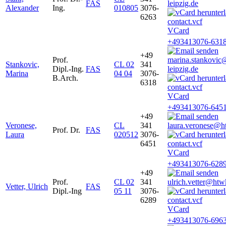
FAS
leipzig.de
Alexander
Ing.
010805
3076-
6263
VCard
+493413076-631
+49
Prof.
marina.stankovic
Stankovic,
CL 02
341
Dipl.-Ing.
FAS
leipzig.de
Marina
04 04
3076-
B.Arch.
6318
VCard
+493413076-645
+49
Veronese,
CL
341
laura.veronese@ht
Prof. Dr.
FAS
Laura
020512
3076-
6451
VCard
+493413076-628
+49
Prof.
CL 02
341
ulrich.vetter@htw
Vetter, Ulrich
FAS
Dipl.-Ing
05 11
3076-
6289
VCard
+493413076-696