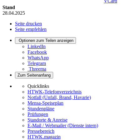
VCard
Stand
28.04.2025
Seite drucken
Seite empfehlen
Optionen zum Teilen anzeigen
LinkedIn
Facebook
WhatsApp
Telegram
Threema
Zum Seitenanfang
Quicklinks
HTWK-Telefonverzeichnis
Notfall (Unfall, Brand, Havarie)
Mensa-Speiseplan
Stundenpläne
Prüfungen
Standorte & Anreise
E-Mail / Webmailer (Dienste intern)
Pressebereich
HTWK.magazin