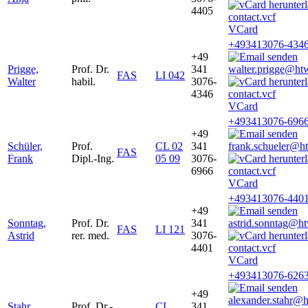
4405
VCard
+493413076-434
+49
Prigge,
Prof. Dr.
341
walter.prigge@htw
FAS
LI 042
Walter
habil.
3076-
4346
VCard
+493413076-696
+49
Schüler,
Prof.
CL 02
341
frank.schueler@ht
FAS
Frank
Dipl.-Ing.
05 09
3076-
6966
VCard
+493413076-440
+49
Sonntag,
Prof. Dr.
341
astrid.sonntag@ht
FAS
LI 121
Astrid
rer. med.
3076-
4401
VCard
+493413076-626
+49
alexander.stahr@
Stahr,
Prof. Dr.-
CL
341