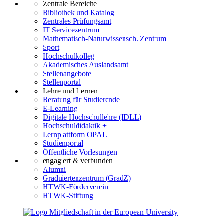
Zentrale Bereiche
Bibliothek und Katalog
Zentrales Prüfungsamt
IT-Servicezentrum
Mathematisch-Naturwissensch. Zentrum
Sport
Hochschulkolleg
Akademisches Auslandsamt
Stellenangebote
Stellenportal
Lehre und Lernen
Beratung für Studierende
E-Learning
Digitale Hochschullehre (IDLL)
Hochschuldidaktik +
Lernplattform OPAL
Studienportal
Öffentliche Vorlesungen
engagiert & verbunden
Alumni
Graduiertenzentrum (GradZ)
HTWK-Förderverein
HTWK-Stiftung