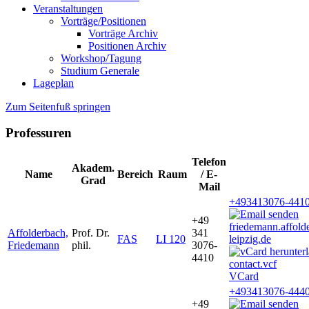
Veranstaltungen
Vorträge/Positionen
Vorträge Archiv
Positionen Archiv
Workshop/Tagung
Studium Generale
Lageplan
Zum Seitenfuß springen
Professuren
Telefon
Akadem.
Name
Bereich
Raum
/ E-
Grad
Mail
+493413076-441
+49
friedemann.affol
Affolderbach,
Prof. Dr.
341
FAS
LI 120
leipzig.de
Friedemann
phil.
3076-
4410
VCard
+493413076-444
+49