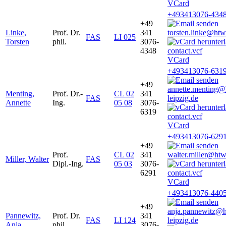
VCard
+493413076-434
+49
Linke,
Prof. Dr.
341
torsten.linke@htw
FAS
LI 025
Torsten
phil.
3076-
4348
VCard
+493413076-631
+49
annette.menting@
Menting,
Prof. Dr.-
CL 02
341
FAS
leipzig.de
Annette
Ing.
05 08
3076-
6319
VCard
+493413076-629
+49
Prof.
CL 02
341
walter.miller@htw
Miller, Walter
FAS
Dipl.-Ing.
05 03
3076-
6291
VCard
+493413076-440
+49
anja.pannewitz@
Pannewitz,
Prof. Dr.
341
FAS
LI 124
leipzig.de
Anja
phil.
3076-