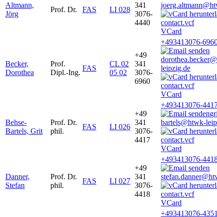
Altmann,
341
joerg.altmann@ht
Prof. Dr.
FAS
LI 028
Jörg
3076-
4440
VCard
+493413076-696
+49
dorothea.becker
Becker,
Prof.
CL 02
341
FAS
leipzig.de
Dorothea
Dipl.-Ing.
05 02
3076-
6960
VCard
+493413076-441
+49
gr
Behse-
Prof. Dr.
341
bartels@htwk-leip
FAS
LI 026
Bartels, Grit
phil.
3076-
4417
VCard
+493413076-441
+49
Danner,
Prof. Dr.
341
stefan.danner@htw
FAS
LI 027
Stefan
phil.
3076-
4418
VCard
+493413076-435