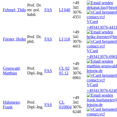
+49
Prof. Dr.
341
dekanat.fas@htwk-
Fehmel, Thilo
rer. pol.
FAS
LI 040
3076-
habil.
4351
VCard
+493413076-441
+49
Prof. Dr.
341
heike.foerster@ht
Förster, Heike
FAS
LI 118
phil.
3076-
4411
VCard
+493413076-696
+49
matthias.grunwa
Grunwald,
Prof.
CL 02
341
FAS
leipzig.de
Matthias
Dipl.-Ing.
05 12
3076-
6961
VCard
+493413076-624
+49
frank.huelsmeier
Hülsmeier,
Prof.
CL
341
FAS
leipzig.de
Frank
Dipl.-Ing.
010804
3076-
6248