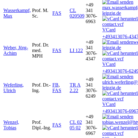
+49
max.wasserkamp
Wasserkampf,
Prof. M.
CL
341
FAS
leipzig.de
Max
Sc.
020509
3076-
6963
VCard
+493413076-434
+49
w
Prof. Dr.
Weber, Jörg-
341
leipzig.de
med.
FAS
LI 122
Achim
3076-
MPH
4347
VCard
+493413076-624
+49
ulrich.weferling
Weferling,
Prof. Dr.-
FB
,
TR A
341
leipzig.de
Ulrich
Ing.
FAS
2.22
3076-
6249
VCard
+493413076-696
+49
Wenzel,
Prof.
CL 02
341
tobias.wenzel@ht
FAS
Tobias
Dipl.-Ing.
05 02
3076-
6967