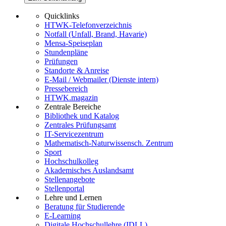
Quicklinks
HTWK-Telefonverzeichnis
Notfall (Unfall, Brand, Havarie)
Mensa-Speiseplan
Stundenpläne
Prüfungen
Standorte & Anreise
E-Mail / Webmailer (Dienste intern)
Pressebereich
HTWK.magazin
Zentrale Bereiche
Bibliothek und Katalog
Zentrales Prüfungsamt
IT-Servicezentrum
Mathematisch-Naturwissensch. Zentrum
Sport
Hochschulkolleg
Akademisches Auslandsamt
Stellenangebote
Stellenportal
Lehre und Lernen
Beratung für Studierende
E-Learning
Digitale Hochschullehre (IDLL)