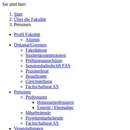
Sie sind hier:
Start
Über die Fakultät
Personen
Profil Fakultät
Alumni
Dekanat/Gremien
Fakultätsrat
Studienkommissionen
Prüfungsausschüsse
Senatsmitgliedschft FAS
Praxisreferat
Beauftragte
Gleichstellung
Fachschaftsrat AS
Personen
Professuren
Honorarprofessuren
Emeriti / Ehemalige
Mitarbeitende
Projektmitarbeitende
Fachschaftsrat AS
Veranstaltungen