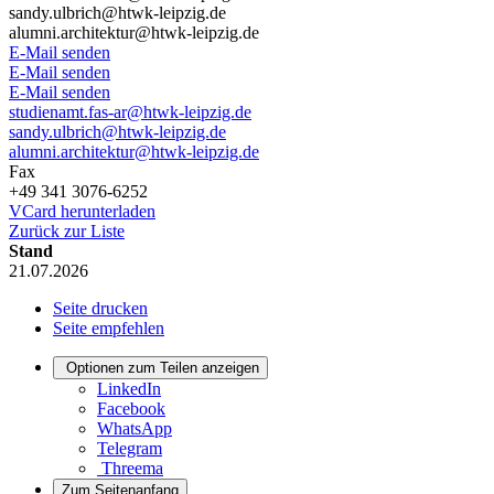
sandy.ulbrich@htwk-leipzig.de
alumni.architektur@htwk-leipzig.de
E-Mail senden
E-Mail senden
E-Mail senden
studienamt.fas-ar@htwk-leipzig.de
sandy.ulbrich@htwk-leipzig.de
alumni.architektur@htwk-leipzig.de
Fax
+49 341 3076-6252
VCard herunterladen
Zurück zur Liste
Stand
21.07.2026
Seite drucken
Seite empfehlen
Optionen zum Teilen anzeigen
LinkedIn
Facebook
WhatsApp
Telegram
Threema
Zum Seitenanfang