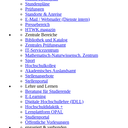
Stundenpläne
Prüfungen
Standorte & Anreise
E-Mail / Webmailer (Dienste intern)
Pressebereich
HTWK.magazin
Zentrale Bereiche
Bibliothek und Katalog
Zentrales Prüfungsamt
IT-Servicezentrum
Mathematisch-Naturwissensch. Zentrum
Sport
Hochschulkolleg
Akademisches Auslandsamt
Stellenangebote
Stellenportal
Lehre und Lernen
Beratung für Studierende
E-Learning
Digitale Hochschullehre (IDLL)
Hochschuldidaktik +
Lernplattform OPAL
Studienportal
Öffentliche Vorlesungen
engagiert & verbunden