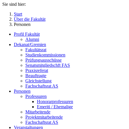
Sie sind hier:
Start
Über die Fakultät
Personen
Profil Fakultät
Alumni
Dekanat/Gremien
Fakultätsrat
Studienkommissionen
Prüfungsausschüsse
Senatsmitgliedschft FAS
Praxisreferat
Beauftragte
Gleichstellung
Fachschaftsrat AS
Personen
Professuren
Honorarprofessuren
Emeriti / Ehemalige
Mitarbeitende
Projektmitarbeitende
Fachschaftsrat AS
Veranstaltungen