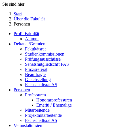
Sie sind hier:
Start
Über die Fakultät
Personen
Profil Fakultät
Alumni
Dekanat/Gremien
Fakultätsrat
Studienkommissionen
Prüfungsausschüsse
Senatsmitgliedschft FAS
Praxisreferat
Beauftragte
Gleichstellung
Fachschaftsrat AS
Personen
Professuren
Honorarprofessuren
Emeriti / Ehemalige
Mitarbeitende
Projektmitarbeitende
Fachschaftsrat AS
Veranstaltungen