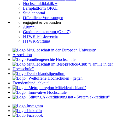
Hochschuldidaktik +
Lernplattform OPAL
Studienportal
Öffentliche Vorlesungen
engagiert & verbunden
Alumni
Graduiertenzentrum (GradZ)
HTWK-Förderverein
HTWK-Stiftung