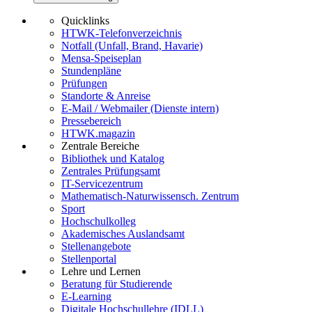
Quicklinks
HTWK-Telefonverzeichnis
Notfall (Unfall, Brand, Havarie)
Mensa-Speiseplan
Stundenpläne
Prüfungen
Standorte & Anreise
E-Mail / Webmailer (Dienste intern)
Pressebereich
HTWK.magazin
Zentrale Bereiche
Bibliothek und Katalog
Zentrales Prüfungsamt
IT-Servicezentrum
Mathematisch-Naturwissensch. Zentrum
Sport
Hochschulkolleg
Akademisches Auslandsamt
Stellenangebote
Stellenportal
Lehre und Lernen
Beratung für Studierende
E-Learning
Digitale Hochschullehre (IDLL)