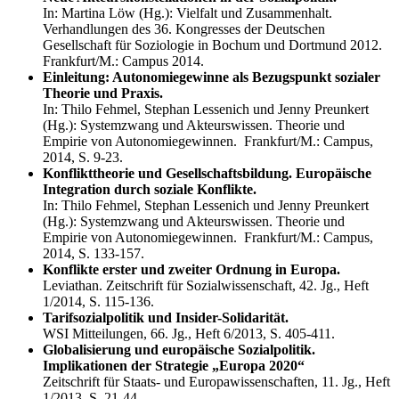
In: Martina Löw (Hg.): Vielfalt und Zusammenhalt.
Verhandlungen des 36. Kongresses der Deutschen
Gesellschaft für Soziologie in Bochum und Dortmund 2012.
Frankfurt/M.: Campus 2014.
Einleitung: Autonomiegewinne als Bezugspunkt sozialer
Theorie und Praxis.
In: Thilo Fehmel, Stephan Lessenich und Jenny Preunkert
(Hg.): Systemzwang und Akteurswissen. Theorie und
Empirie von Autonomiegewinnen. Frankfurt/M.: Campus,
2014, S. 9-23.
Konflikttheorie und Gesellschaftsbildung. Europäische
Integration durch soziale Konflikte.
In: Thilo Fehmel, Stephan Lessenich und Jenny Preunkert
(Hg.): Systemzwang und Akteurswissen. Theorie und
Empirie von Autonomiegewinnen. Frankfurt/M.: Campus,
2014, S. 133-157.
Konflikte erster und zweiter Ordnung in Europa.
Leviathan. Zeitschrift für Sozialwissenschaft, 42. Jg., Heft
1/2014, S. 115-136.
Tarifsozialpolitik und Insider-Solidarität.
WSI Mitteilungen, 66. Jg., Heft 6/2013, S. 405-411.
Globalisierung und europäische Sozialpolitik.
Implikationen der Strategie „Europa 2020“
Zeitschrift für Staats- und Europawissenschaften, 11. Jg., Heft
1/2013, S. 21-44.