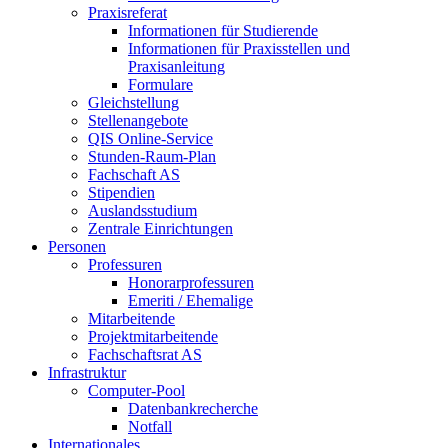
Praxisreferat
Informationen für Studierende
Informationen für Praxisstellen und
Praxisanleitung
Formulare
Gleichstellung
Stellenangebote
QIS Online-Service
Stunden-Raum-Plan
Fachschaft AS
Stipendien
Auslandsstudium
Zentrale Einrichtungen
Personen
Professuren
Honorarprofessuren
Emeriti / Ehemalige
Mitarbeitende
Projektmitarbeitende
Fachschaftsrat AS
Infrastruktur
Computer-Pool
Datenbankrecherche
Notfall
Internationales