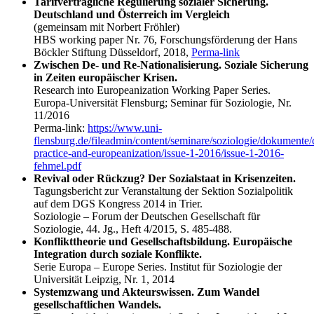
Tarifvertragliche Regulierung sozialer Sicherung.
Deutschland und Österreich im Vergleich
(gemeinsam mit Norbert Fröhler)
HBS working paper Nr. 76, Forschungsförderung der Hans
Böckler Stiftung Düsseldorf, 2018,
Perma-link
Zwischen De- und Re-Nationalisierung. Soziale Sicherung
in Zeiten europäischer Krisen.
Research into Europeanization Working Paper Series.
Europa-Universität Flensburg; Seminar für Soziologie, Nr.
11/2016
Perma-link:
https://www.uni-
flensburg.de/fileadmin/content/seminare/soziologie/dokumente/c
practice-and-europeanization/issue-1-2016/issue-1-2016-
fehmel.pdf
Revival oder Rückzug? Der Sozialstaat in Krisenzeiten.
Tagungsbericht zur Veranstaltung der Sektion Sozialpolitik
auf dem DGS Kongress 2014 in Trier.
Soziologie – Forum der Deutschen Gesellschaft für
Soziologie, 44. Jg., Heft 4/2015, S. 485-488.
Konflikttheorie und Gesellschaftsbildung. Europäische
Integration durch soziale Konflikte.
Serie Europa – Europe Series. Institut für Soziologie der
Universität Leipzig, Nr. 1, 2014
Systemzwang und Akteurswissen. Zum Wandel
gesellschaftlichen Wandels.