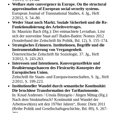
Welfare state convergence in Europe. On the structural
approximation of European social security systems.
European Journal of Transnational Studies, 4. Jg., Heft
2/2012, S. 54–80.
Weder Staat noch Markt. Soziale Sicherheit und die Re-
Funktionalisierung des Arbeitsvertrages.
In: Maurizio Bach (Hg.): Der entmachtete Leviathan. Löst
sich der souveräne Staat auf? Baden-Baden: Nomos 2012
(Sonderband der Zeitschrift für Politik, Bd. 12), S. 155–174.
Strategisches Erinnern. Institutionen, Begriffe und die
Instrumentalisierung von Vergangenheit.
Österreichische Zeitschrift für Soziologie, 37. Jg., Heft
3/2012, S. 243-263.
Interessen und Intentionen. Konvergenzeffekte und
Realisierungschancen des Flexicurity-Konzeptes der
Europäischen Union.
Zeitschrift für Staats- und Europawissenschaften, 9. Jg., Heft
2/2011, S. 199-223.
Institutioneller Wandel durch semantische Kontinuität:
Die bruchlose Transformation der Tarifautonomie.
In: Knud Andresen / Ursula Bitzegeio / Jürgen Mittag (Hg.):
Nach dem Strukturbruch? Kontinuität und Wandel der
Arbeitswelt(en) seit den 1970er Jahren“, Bonn: Dietz 2011
(Reihe Politik und Gesellschaftsgeschichte, Bd. 89), S. 267-