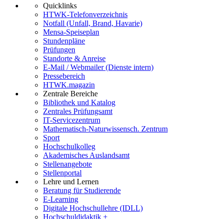
Quicklinks
HTWK-Telefonverzeichnis
Notfall (Unfall, Brand, Havarie)
Mensa-Speiseplan
Stundenpläne
Prüfungen
Standorte & Anreise
E-Mail / Webmailer (Dienste intern)
Pressebereich
HTWK.magazin
Zentrale Bereiche
Bibliothek und Katalog
Zentrales Prüfungsamt
IT-Servicezentrum
Mathematisch-Naturwissensch. Zentrum
Sport
Hochschulkolleg
Akademisches Auslandsamt
Stellenangebote
Stellenportal
Lehre und Lernen
Beratung für Studierende
E-Learning
Digitale Hochschullehre (IDLL)
Hochschuldidaktik +