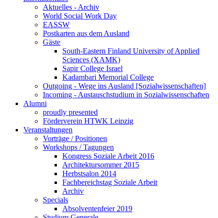
Aktuelles - Archiv
World Social Work Day
EASSW
Postkarten aus dem Ausland
Gäste
South-Eastern Finland University of Applied
Sciences (XAMK)
Sapir College Israel
Kadambari Memorial College
Outgoing - Wege ins Ausland [Sozialwissenschaften]
Incoming - Austauschstudium in Sozialwissenschaften
Alumni
proudly presented
Förderverein HTWK Leipzig
Veranstaltungen
Vorträge / Positionen
Workshops / Tagungen
Kongress Soziale Arbeit 2016
Architektursommer 2015
Herbstsalon 2014
Fachbereichstag Soziale Arbeit
Archiv
Specials
Absolventenfeier 2019
Studium Generale