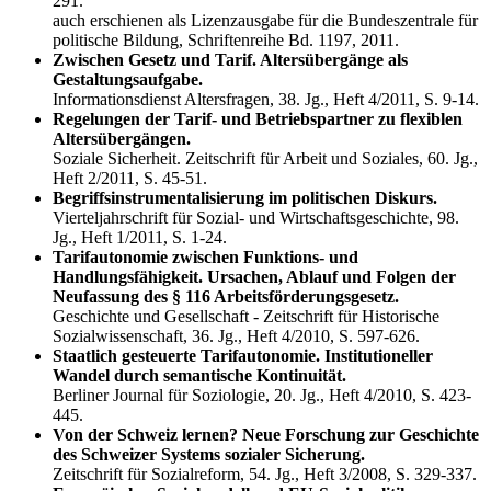
291.
auch erschienen als Lizenzausgabe für die Bundeszentrale für
politische Bildung, Schriftenreihe Bd. 1197, 2011.
Zwischen Gesetz und Tarif. Altersübergänge als
Gestaltungsaufgabe.
Informationsdienst Altersfragen, 38. Jg., Heft 4/2011, S. 9-14.
Regelungen der Tarif- und Betriebspartner zu flexiblen
Altersübergängen.
Soziale Sicherheit. Zeitschrift für Arbeit und Soziales, 60. Jg.,
Heft 2/2011, S. 45-51.
Begriffsinstrumentalisierung im politischen Diskurs.
Vierteljahrschrift für Sozial- und Wirtschaftsgeschichte, 98.
Jg., Heft 1/2011, S. 1-24.
Tarifautonomie zwischen Funktions- und
Handlungsfähigkeit. Ursachen, Ablauf und Folgen der
Neufassung des § 116 Arbeitsförderungsgesetz.
Geschichte und Gesellschaft - Zeitschrift für Historische
Sozialwissenschaft, 36. Jg., Heft 4/2010, S. 597-626.
Staatlich gesteuerte Tarifautonomie. Institutioneller
Wandel durch semantische Kontinuität.
Berliner Journal für Soziologie, 20. Jg., Heft 4/2010, S. 423-
445.
Von der Schweiz lernen? Neue Forschung zur Geschichte
des Schweizer Systems sozialer Sicherung.
Zeitschrift für Sozialreform, 54. Jg., Heft 3/2008, S. 329-337.