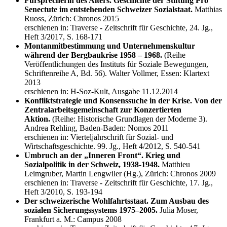
Fürsprecherin des Alters. Geschichte der Stiftung Pro
Senectute im entstehenden Schweizer Sozialstaat.
Matthias
Ruoss, Zürich: Chronos 2015
erschienen in: Traverse - Zeitschrift für Geschichte, 24. Jg.,
Heft 3/2017, S. 168-171
Montanmitbestimmung und Unternehmenskultur
während der Bergbaukrise 1958 – 1968.
(Reihe
Veröffentlichungen des Instituts für Soziale Bewegungen,
Schriftenreihe A, Bd. 56). Walter Vollmer, Essen: Klartext
2013
erschienen in: H-Soz-Kult, Ausgabe 11.12.2014
Konfliktstrategie und Konsenssuche in der Krise. Von der
Zentralarbeitsgemeinschaft zur Konzertierten
Aktion.
(Reihe: Historische Grundlagen der Moderne 3).
Andrea Rehling, Baden-Baden: Nomos 2011
erschienen in: Vierteljahrschrift für Sozial- und
Wirtschaftsgeschichte. 99. Jg., Heft 4/2012, S. 540-541
Umbruch an der „Inneren Front“. Krieg und
Sozialpolitik in der Schweiz, 1938-1948.
Matthieu
Leimgruber, Martin Lengwiler (Hg.), Zürich: Chronos 2009
erschienen in: Traverse - Zeitschrift für Geschichte, 17. Jg.,
Heft 3/2010, S. 193-194
Der schweizerische Wohlfahrtsstaat. Zum Ausbau des
sozialen Sicherungssystems 1975–2005.
Julia Moser,
Frankfurt a. M.: Campus 2008