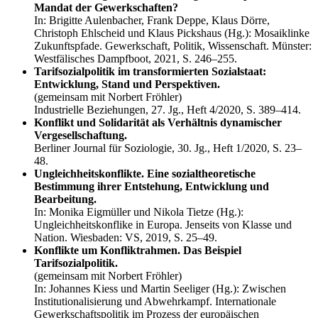
Mandat der Gewerkschaften?
In: Brigitte Aulenbacher, Frank Deppe, Klaus Dörre,
Christoph Ehlscheid und Klaus Pickshaus (Hg.): Mosaiklinke
Zukunftspfade. Gewerkschaft, Politik, Wissenschaft. Münster:
Westfälisches Dampfboot, 2021, S. 246–255.
Tarifsozialpolitik im transformierten Sozialstaat:
Entwicklung, Stand und Perspektiven.
(gemeinsam mit Norbert Fröhler)
Industrielle Beziehungen, 27. Jg., Heft 4/2020, S. 389–414.
Konflikt und Solidarität als Verhältnis dynamischer
Vergesellschaftung.
Berliner Journal für Soziologie, 30. Jg., Heft 1/2020, S. 23–
48.
Ungleichheitskonflikte. Eine sozialtheoretische
Bestimmung ihrer Entstehung, Entwicklung und
Bearbeitung.
In: Monika Eigmüller und Nikola Tietze (Hg.):
Ungleichheitskonflike in Europa. Jenseits von Klasse und
Nation. Wiesbaden: VS, 2019, S. 25–49.
Konflikte um Konfliktrahmen. Das Beispiel
Tarifsozialpolitik.
(gemeinsam mit Norbert Fröhler)
In: Johannes Kiess und Martin Seeliger (Hg.): Zwischen
Institutionalisierung und Abwehrkampf. Internationale
Gewerkschaftspolitik im Prozess der europäischen