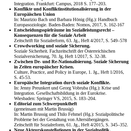
Integration. Frankfurt: Campus, 2018 S. 177–203.
Konflikte und Konfliktinstitutionalisierung in der
Europäischen Union
In: Maurizio Bach und Barbara Hönig (Hg.): Handbuch
Europasoziologie. Baden-Baden: Nomos, 2017, S. 162-167
Entscheidungsspielräume im Sozialleistungsrecht –
Konsequenzen für die Soziale Arbeit
Zeitschrift für Sozialreform, 63. Jg., Heft 4/2017, S. 549–578
Crowdworking und soziale Sicherung.
Soziale Sicherheit. Fachzeitschrift der Österreichischen
Sozialversicherung, 70. Jg, Heft 1/2017, S. 32-38.
Zwischen De- und Re-Nationalisierung. Soziale Sicherung
in Zeiten europäischer Krisen.
Culture, Practice, and Policy in Europe, 1. Jg., Heft 1/2016,
S. 45-53.
Europäische Integration durch soziale Konflikte.
In: Jenny Preunkert und Georg Vobruba (Hg.): Krise und
Integration. Gesellschaftsbildung in der Eurokrise.
Wiesbaden: Springer VS, 2015, S. 183–204.
Editorial zum Schwerpunktheft
(gemeinsam mit Martin Brussig)
In: Martin Brussig und Thilo Fehmel (Hg.): Sozialpolitische
Probleme bei der Gestaltung von Altersübergängen.
Zeitschrift für Sozialreform, 61. Jg., Heft 4/2015, S. 345–352.
Neue Akteurskonstellationen in der Sozialpolitik.