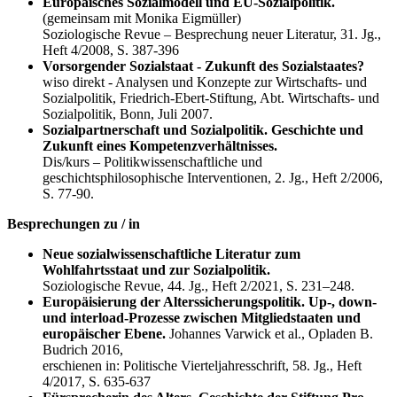
Europäisches Sozialmodell und EU-Sozialpolitik.
(gemeinsam mit Monika Eigmüller)
Soziologische Revue – Besprechung neuer Literatur, 31. Jg.,
Heft 4/2008, S. 387-396
Vorsorgender Sozialstaat - Zukunft des Sozialstaates?
wiso direkt - Analysen und Konzepte zur Wirtschafts- und
Sozialpolitik, Friedrich-Ebert-Stiftung, Abt. Wirtschafts- und
Sozialpolitik, Bonn, Juli 2007.
Sozialpartnerschaft und Sozialpolitik. Geschichte und
Zukunft eines Kompetenzverhältnisses.
Dis/kurs – Politikwissenschaftliche und
geschichtsphilosophische Interventionen, 2. Jg., Heft 2/2006,
S. 77-90.
Besprechungen zu / in
Neue sozialwissenschaftliche Literatur zum
Wohlfahrtsstaat und zur Sozialpolitik.
Soziologische Revue, 44. Jg., Heft 2/2021, S. 231–248.
Europäisierung der Alterssicherungspolitik. Up-, down-
und interload-Prozesse zwischen Mitgliedstaaten und
europäischer Ebene.
Johannes Varwick et al., Opladen B.
Budrich 2016,
erschienen in: Politische Vierteljahresschrift, 58. Jg., Heft
4/2017, S. 635-637