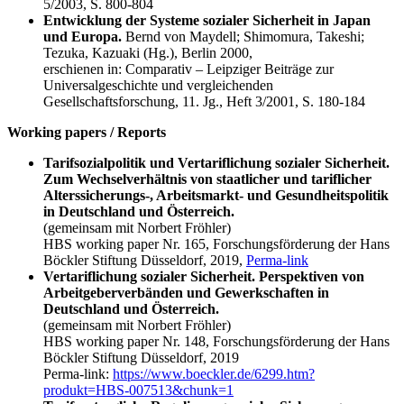
5/2003, S. 800-804
Entwicklung der Systeme sozialer Sicherheit in Japan
und Europa.
Bernd von Maydell; Shimomura, Takeshi;
Tezuka, Kazuaki (Hg.), Berlin 2000,
erschienen in: Comparativ – Leipziger Beiträge zur
Universalgeschichte und vergleichenden
Gesellschaftsforschung, 11. Jg., Heft 3/2001, S. 180-184
Working papers / Reports
Tarifsozialpolitik und Vertariflichung sozialer Sicherheit.
Zum Wechselverhältnis von staatlicher und tariflicher
Alterssicherungs-, Arbeitsmarkt- und Gesundheitspolitik
in Deutschland und Österreich.
(gemeinsam mit Norbert Fröhler)
HBS working paper Nr. 165, Forschungsförderung der Hans
Böckler Stiftung Düsseldorf, 2019,
Perma-link
Vertariflichung sozialer Sicherheit. Perspektiven von
Arbeitgeberverbänden und Gewerkschaften in
Deutschland und Österreich.
(gemeinsam mit Norbert Fröhler)
HBS working paper Nr. 148, Forschungsförderung der Hans
Böckler Stiftung Düsseldorf, 2019
Perma-link:
https://www.boeckler.de/6299.htm?
produkt=HBS-007513&chunk=1