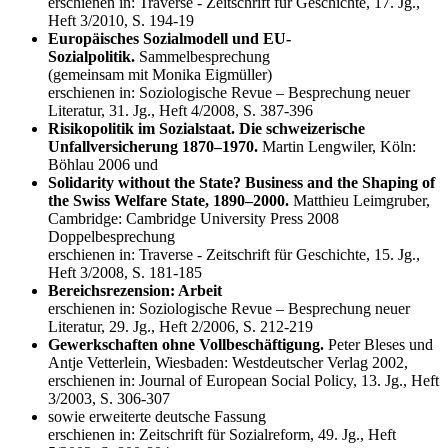
erschienen in: Traverse - Zeitschrift für Geschichte, 17. Jg.,
Heft 3/2010, S. 194-19
Europäisches Sozialmodell und EU-
Sozialpolitik.
Sammelbesprechung
(gemeinsam mit Monika Eigmüller)
erschienen in: Soziologische Revue – Besprechung neuer
Literatur, 31. Jg., Heft 4/2008, S. 387-396
Risikopolitik im Sozialstaat. Die schweizerische
Unfallversicherung 1870–1970.
Martin Lengwiler, Köln:
Böhlau 2006 und
Solidarity without the State? Business and the Shaping of
the Swiss Welfare State, 1890–2000.
Matthieu Leimgruber,
Cambridge: Cambridge University Press 2008
Doppelbesprechung
erschienen in: Traverse - Zeitschrift für Geschichte, 15. Jg.,
Heft 3/2008, S. 181-185
Bereichsrezension: Arbeit
erschienen in: Soziologische Revue – Besprechung neuer
Literatur, 29. Jg., Heft 2/2006, S. 212-219
Gewerkschaften ohne Vollbeschäftigung.
Peter Bleses und
Antje Vetterlein, Wiesbaden: Westdeutscher Verlag 2002,
erschienen in: Journal of European Social Policy, 13. Jg., Heft
3/2003, S. 306-307
sowie erweiterte deutsche Fassung
erschienen in: Zeitschrift für Sozialreform, 49. Jg., Heft