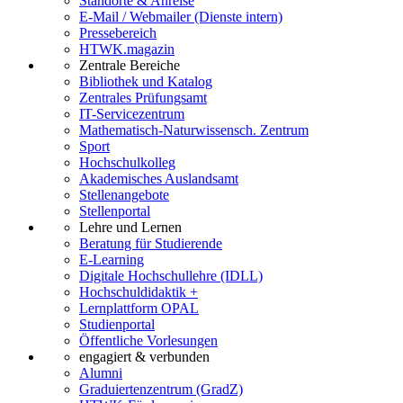
Standorte & Anreise
E-Mail / Webmailer (Dienste intern)
Pressebereich
HTWK.magazin
Zentrale Bereiche
Bibliothek und Katalog
Zentrales Prüfungsamt
IT-Servicezentrum
Mathematisch-Naturwissensch. Zentrum
Sport
Hochschulkolleg
Akademisches Auslandsamt
Stellenangebote
Stellenportal
Lehre und Lernen
Beratung für Studierende
E-Learning
Digitale Hochschullehre (IDLL)
Hochschuldidaktik +
Lernplattform OPAL
Studienportal
Öffentliche Vorlesungen
engagiert & verbunden
Alumni
Graduiertenzentrum (GradZ)