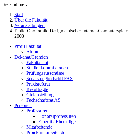
Sie sind hier:
Start
Über die Fakultät
Veranstaltungen
Ethik, Ökonomik, Design ethischer Internet-Computerspiele
2008
Profil Fakultät
Alumni
Dekanat/Gremien
Fakultätsrat
Studienkommissionen
Prüfungsausschüsse
Senatsmitgliedschft FAS
Praxisreferat
Beauftragte
Gleichstellung
Fachschaftsrat AS
Personen
Professuren
Honorarprofessuren
Emeriti / Ehemalige
Mitarbeitende
Projektmitarbeitende