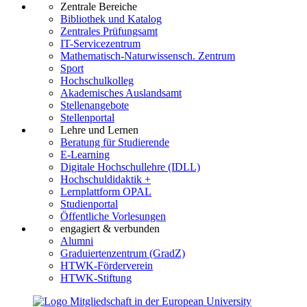
Zentrale Bereiche
Bibliothek und Katalog
Zentrales Prüfungsamt
IT-Servicezentrum
Mathematisch-Naturwissensch. Zentrum
Sport
Hochschulkolleg
Akademisches Auslandsamt
Stellenangebote
Stellenportal
Lehre und Lernen
Beratung für Studierende
E-Learning
Digitale Hochschullehre (IDLL)
Hochschuldidaktik +
Lernplattform OPAL
Studienportal
Öffentliche Vorlesungen
engagiert & verbunden
Alumni
Graduiertenzentrum (GradZ)
HTWK-Förderverein
HTWK-Stiftung