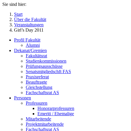
Sie sind hier:
Start
Über die Fakultät
Veranstaltungen
Girl’s Day 2011
Profil Fakultät
Alumni
Dekanat/Gremien
Fakultätsrat
Studienkommissionen
Prüfungsausschüsse
Senatsmitgliedschft FAS
Praxisreferat
Beauftragte
Gleichstellung
Fachschaftsrat AS
Personen
Professuren
Honorarprofessuren
Emeriti / Ehemalige
Mitarbeitende
Projektmitarbeitende
Fachschaftsrat AS