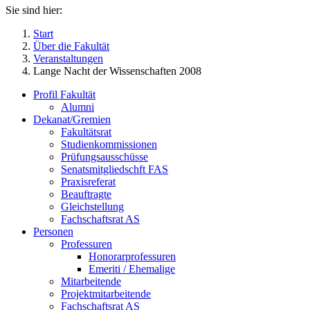
Sie sind hier:
Start
Über die Fakultät
Veranstaltungen
Lange Nacht der Wissenschaften 2008
Profil Fakultät
Alumni
Dekanat/Gremien
Fakultätsrat
Studienkommissionen
Prüfungsausschüsse
Senatsmitgliedschft FAS
Praxisreferat
Beauftragte
Gleichstellung
Fachschaftsrat AS
Personen
Professuren
Honorarprofessuren
Emeriti / Ehemalige
Mitarbeitende
Projektmitarbeitende
Fachschaftsrat AS