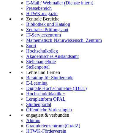
E-Mail / Webmailer (Dienste intern)
Pressebereich
HTWK.magazin
Zentrale Bereiche
Bibliothek und Katalog
Zentrales Prüfungsamt
IT-Servicezentrum
Mathematisch-Naturwissensch. Zentrum
Sport
Hochschulkolleg
Akademisches Auslandsamt
Stellenangebote
Stellenportal
Lehre und Lernen
Beratung für Studierende
E-Learning
Digitale Hochschullehre (IDLL)
Hochschuldidaktik +
Lernplattform OPAL
Studienportal
Öffentliche Vorlesungen
engagiert & verbunden
Alumni
Graduiertenzentrum (GradZ)
HTWK-Förderverein