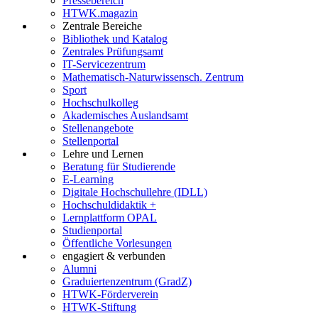
Pressebereich
HTWK.magazin
Zentrale Bereiche
Bibliothek und Katalog
Zentrales Prüfungsamt
IT-Servicezentrum
Mathematisch-Naturwissensch. Zentrum
Sport
Hochschulkolleg
Akademisches Auslandsamt
Stellenangebote
Stellenportal
Lehre und Lernen
Beratung für Studierende
E-Learning
Digitale Hochschullehre (IDLL)
Hochschuldidaktik +
Lernplattform OPAL
Studienportal
Öffentliche Vorlesungen
engagiert & verbunden
Alumni
Graduiertenzentrum (GradZ)
HTWK-Förderverein
HTWK-Stiftung