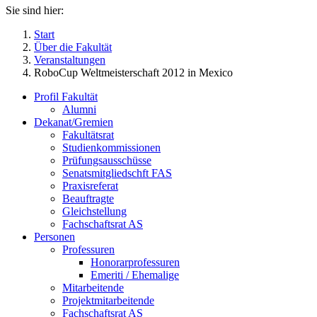
Sie sind hier:
Start
Über die Fakultät
Veranstaltungen
RoboCup Weltmeisterschaft 2012 in Mexico
Profil Fakultät
Alumni
Dekanat/Gremien
Fakultätsrat
Studienkommissionen
Prüfungsausschüsse
Senatsmitgliedschft FAS
Praxisreferat
Beauftragte
Gleichstellung
Fachschaftsrat AS
Personen
Professuren
Honorarprofessuren
Emeriti / Ehemalige
Mitarbeitende
Projektmitarbeitende
Fachschaftsrat AS