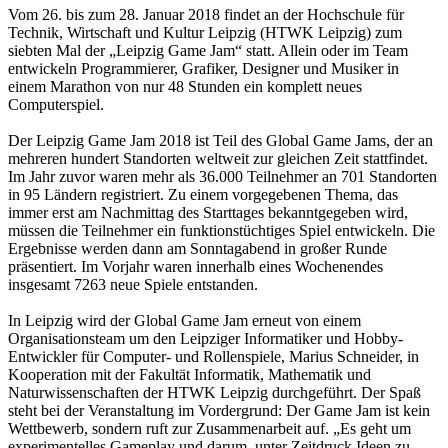
Vom 26. bis zum 28. Januar 2018 findet an der Hochschule für
Technik, Wirtschaft und Kultur Leipzig (HTWK Leipzig) zum
siebten Mal der „Leipzig Game Jam“ statt. Allein oder im Team
entwickeln Programmierer, Grafiker, Designer und Musiker in
einem Marathon von nur 48 Stunden ein komplett neues
Computerspiel.
Der Leipzig Game Jam 2018 ist Teil des Global Game Jams, der an
mehreren hundert Standorten weltweit zur gleichen Zeit stattfindet.
Im Jahr zuvor waren mehr als 36.000 Teilnehmer an 701 Standorten
in 95 Ländern registriert. Zu einem vorgegebenen Thema, das
immer erst am Nachmittag des Starttages bekanntgegeben wird,
müssen die Teilnehmer ein funktionstüchtiges Spiel entwickeln. Die
Ergebnisse werden dann am Sonntagabend in großer Runde
präsentiert. Im Vorjahr waren innerhalb eines Wochenendes
insgesamt 7263 neue Spiele entstanden.
In Leipzig wird der Global Game Jam erneut von einem
Organisationsteam um den Leipziger Informatiker und Hobby-
Entwickler für Computer- und Rollenspiele, Marius Schneider, in
Kooperation mit der Fakultät Informatik, Mathematik und
Naturwissenschaften der HTWK Leipzig durchgeführt. Der Spaß
steht bei der Veranstaltung im Vordergrund: Der Game Jam ist kein
Wettbewerb, sondern ruft zur Zusammenarbeit auf. „Es geht um
experimentelles Gameplay und darum, unter Zeitdruck Ideen zu