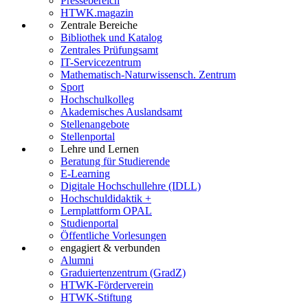
Pressebereich
HTWK.magazin
Zentrale Bereiche
Bibliothek und Katalog
Zentrales Prüfungsamt
IT-Servicezentrum
Mathematisch-Naturwissensch. Zentrum
Sport
Hochschulkolleg
Akademisches Auslandsamt
Stellenangebote
Stellenportal
Lehre und Lernen
Beratung für Studierende
E-Learning
Digitale Hochschullehre (IDLL)
Hochschuldidaktik +
Lernplattform OPAL
Studienportal
Öffentliche Vorlesungen
engagiert & verbunden
Alumni
Graduiertenzentrum (GradZ)
HTWK-Förderverein
HTWK-Stiftung