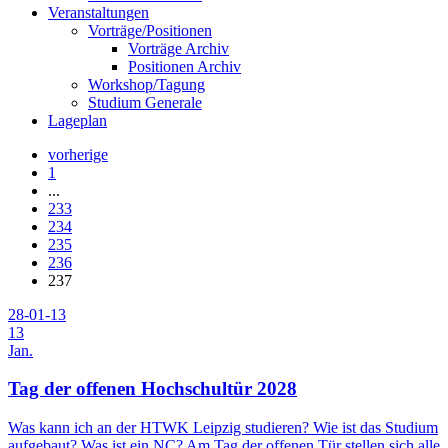
Veranstaltungen
Vorträge/Positionen
Vorträge Archiv
Positionen Archiv
Workshop/Tagung
Studium Generale
Lageplan
vorherige
1
...
233
234
235
236
237
28-01-13
13
Jan.
Tag der offenen Hochschultür 2028
Was kann ich an der HTWK Leipzig studieren? Wie ist das Studium
aufgebaut? Was ist ein NC? Am Tag der offenen Tür stellen sich alle