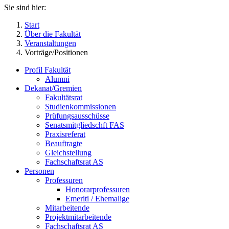
Sie sind hier:
Start
Über die Fakultät
Veranstaltungen
Vorträge/Positionen
Profil Fakultät
Alumni
Dekanat/Gremien
Fakultätsrat
Studienkommissionen
Prüfungsausschüsse
Senatsmitgliedschft FAS
Praxisreferat
Beauftragte
Gleichstellung
Fachschaftsrat AS
Personen
Professuren
Honorarprofessuren
Emeriti / Ehemalige
Mitarbeitende
Projektmitarbeitende
Fachschaftsrat AS