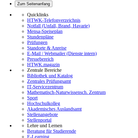
Zum Seitenanfang
Quicklinks
HTWK-Telefonverzeichnis
Notfall (Unfall, Brand, Havarie)
Mensa-Speiseplan
Stundenpläne
Prüfungen
Standorte & Anreise
E-Mail / Webmailer (Dienste intern)
Pressebereich
HTWK.magazin
Zentrale Bereiche
Bibliothek und Katalog
Zentrales Prüfungsamt
IT-Servicezentrum
Mathematisch-Naturwissensch. Zentrum
Sport
Hochschulkolleg
Akademisches Auslandsamt
Stellenangebote
Stellenportal
Lehre und Lernen
Beratung für Studierende
E-Learning