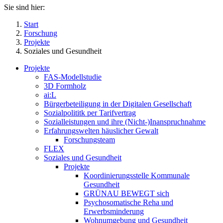
Sie sind hier:
Start
Forschung
Projekte
Soziales und Gesundheit
Projekte
FAS-Modellstudie
3D Formholz
ai:L
Bürgerbeteiligung in der Digitalen Gesellschaft
Sozialpolititk per Tarifvertrag
Sozialleistungen und ihre (Nicht-)Inanspruchnahme
Erfahrungswelten häuslicher Gewalt
Forschungsteam
FLEX
Soziales und Gesundheit
Projekte
Koordinierungsstelle Kommunale
Gesundheit
GRÜNAU BEWEGT sich
Psychosomatische Reha und
Erwerbsminderung
Wohnumgebung und Gesundheit