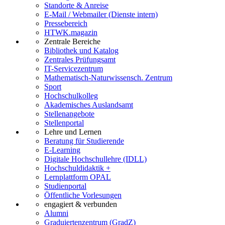
Standorte & Anreise
E-Mail / Webmailer (Dienste intern)
Pressebereich
HTWK.magazin
Zentrale Bereiche
Bibliothek und Katalog
Zentrales Prüfungsamt
IT-Servicezentrum
Mathematisch-Naturwissensch. Zentrum
Sport
Hochschulkolleg
Akademisches Auslandsamt
Stellenangebote
Stellenportal
Lehre und Lernen
Beratung für Studierende
E-Learning
Digitale Hochschullehre (IDLL)
Hochschuldidaktik +
Lernplattform OPAL
Studienportal
Öffentliche Vorlesungen
engagiert & verbunden
Alumni
Graduiertenzentrum (GradZ)