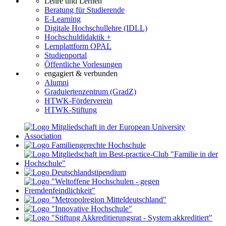
Lehre und Lernen
Beratung für Studierende
E-Learning
Digitale Hochschullehre (IDLL)
Hochschuldidaktik +
Lernplattform OPAL
Studienportal
Öffentliche Vorlesungen
engagiert & verbunden
Alumni
Graduiertenzentrum (GradZ)
HTWK-Förderverein
HTWK-Stiftung