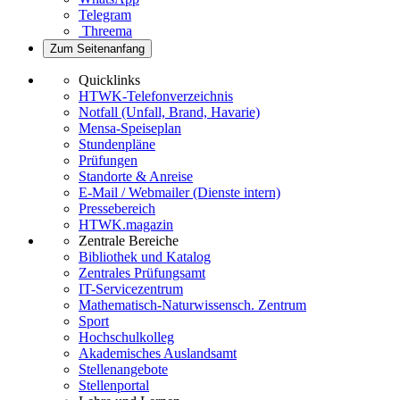
Telegram
Threema
Zum Seitenanfang
Quicklinks
HTWK-Telefonverzeichnis
Notfall (Unfall, Brand, Havarie)
Mensa-Speiseplan
Stundenpläne
Prüfungen
Standorte & Anreise
E-Mail / Webmailer (Dienste intern)
Pressebereich
HTWK.magazin
Zentrale Bereiche
Bibliothek und Katalog
Zentrales Prüfungsamt
IT-Servicezentrum
Mathematisch-Naturwissensch. Zentrum
Sport
Hochschulkolleg
Akademisches Auslandsamt
Stellenangebote
Stellenportal