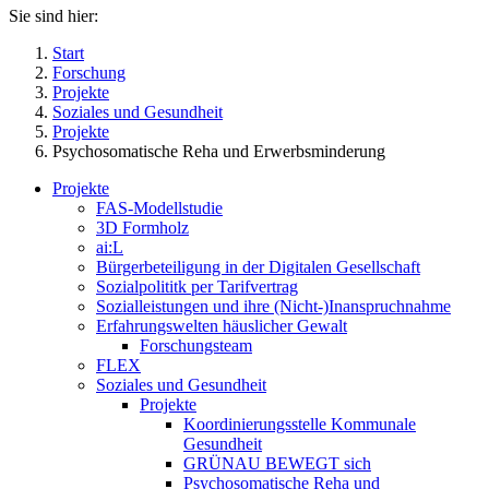
Sie sind hier:
Start
Forschung
Projekte
Soziales und Gesundheit
Projekte
Psychosomatische Reha und Erwerbsminderung
Projekte
FAS-Modellstudie
3D Formholz
ai:L
Bürgerbeteiligung in der Digitalen Gesellschaft
Sozialpolititk per Tarifvertrag
Sozialleistungen und ihre (Nicht-)Inanspruchnahme
Erfahrungswelten häuslicher Gewalt
Forschungsteam
FLEX
Soziales und Gesundheit
Projekte
Koordinierungsstelle Kommunale
Gesundheit
GRÜNAU BEWEGT sich
Psychosomatische Reha und