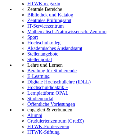
HTWK.magazin
Zentrale Bereiche
Bibliothek und Katalog
Zentrales Prüfungsamt
IT-Servicezentrum
Mathematisch-Naturwissensch. Zentrum
Sport
Hochschulkolleg
Akademisches Auslandsamt
Stellenangebote
Stellenportal
Lehre und Lernen
Beratung für Studierende
E-Learning
Digitale Hochschullehre (IDLL)
Hochschuldidaktik +
Lernplattform OPAL
Studienportal
Öffentliche Vorlesungen
engagiert & verbunden
Alumni
Graduiertenzentrum (GradZ)
HTWK-Förderverein
HTWK-Stiftung