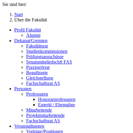
Sie sind hier:
Start
Über die Fakultät
Profil Fakultät
Alumni
Dekanat/Gremien
Fakultätsrat
Studienkommissionen
Prüfungsausschüsse
Senatsmitgliedschft FAS
Praxisreferat
Beauftragte
Gleichstellung
Fachschaftsrat AS
Personen
Professuren
Honorarprofessuren
Emeriti / Ehemalige
Mitarbeitende
Projektmitarbeitende
Fachschaftsrat AS
Veranstaltungen
Vorträge/Positionen