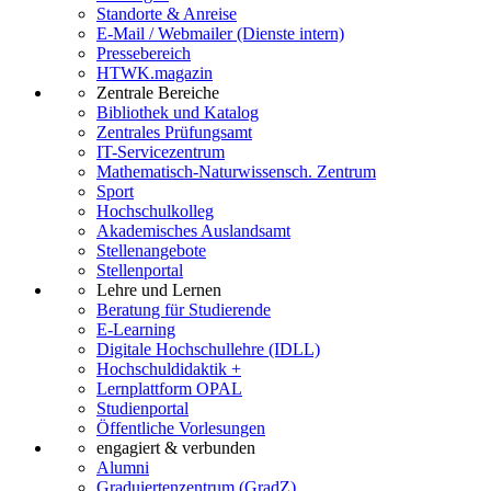
Standorte & Anreise
E-Mail / Webmailer (Dienste intern)
Pressebereich
HTWK.magazin
Zentrale Bereiche
Bibliothek und Katalog
Zentrales Prüfungsamt
IT-Servicezentrum
Mathematisch-Naturwissensch. Zentrum
Sport
Hochschulkolleg
Akademisches Auslandsamt
Stellenangebote
Stellenportal
Lehre und Lernen
Beratung für Studierende
E-Learning
Digitale Hochschullehre (IDLL)
Hochschuldidaktik +
Lernplattform OPAL
Studienportal
Öffentliche Vorlesungen
engagiert & verbunden
Alumni
Graduiertenzentrum (GradZ)