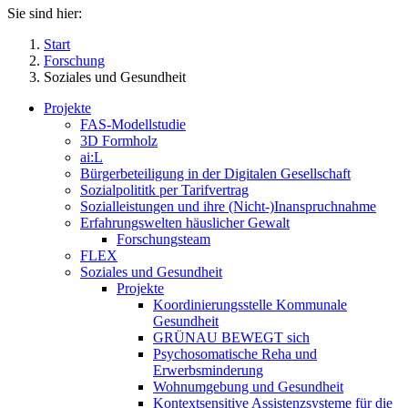
Sie sind hier:
Start
Forschung
Soziales und Gesundheit
Projekte
FAS-Modellstudie
3D Formholz
ai:L
Bürgerbeteiligung in der Digitalen Gesellschaft
Sozialpolititk per Tarifvertrag
Sozialleistungen und ihre (Nicht-)Inanspruchnahme
Erfahrungswelten häuslicher Gewalt
Forschungsteam
FLEX
Soziales und Gesundheit
Projekte
Koordinierungsstelle Kommunale
Gesundheit
GRÜNAU BEWEGT sich
Psychosomatische Reha und
Erwerbsminderung
Wohnumgebung und Gesundheit
Kontextsensitive Assistenzsysteme für die