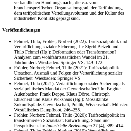
verbandlichen Handlungsmacht, die v.a. vom
branchenspezifischen Organisationsgrad, der Tarifbindung,
dem tarifpolitischen Verteilungsvolumen und der Kultur des
industriellen Konflikts geprägt sind.
Veröffentlichungen
Fehmel, Thilo; Fröhler, Norbert (2022): Tarifsozialpolitik und
Vertariflichung sozialer Sicherung. In: Sigrid Betzelt und
Thilo Fehmel (Hg.): Deformation oder Transformation?
Analysen zum wohlfahrtsstaatlichen Wandel im 21.
Jahrhundert. Wiesbaden: Springer VS, 149–172.
Fröhler, Norbert; Fehmel, Thilo (2021): Tarifsozialpolitik.
Ursachen, Ausmaß und Folgen der Vertariflichung sozialer
Sicherheit. Wiesbaden: Springer VS.
Fehmel, Thilo (2021): Vertariflichung sozialer Sicherung als
sozialpolitisches Mandat der Gewerkschaften? In: Brigitte
Aulenbacher, Frank Deppe, Klaus Dörre, Christoph
Ehlscheid und Klaus Pickshaus (Hg.): Mosaiklinke
Zukunftspfade. Gewerkschaft, Politik, Wissenschaft. Münster:
Westfälisches Dampfboot, 246–255.
Fröhler, Norbert; Fehmel, Thilo (2020): Tarifsozialpolitik im
transformierten Sozialstaat: Entwicklung, Stand und
Perspektiven. In:
Industrielle Beziehungen
27 (4), 389–414.
Fehmel, Thilo; Fröhler, Norbert (2019): Vertariflichung