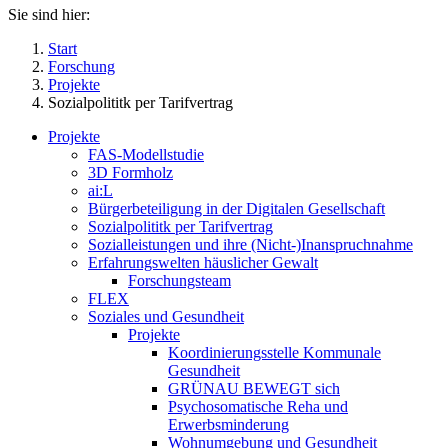
Sie sind hier:
Start
Forschung
Projekte
Sozialpolititk per Tarifvertrag
Projekte
FAS-Modellstudie
3D Formholz
ai:L
Bürgerbeteiligung in der Digitalen Gesellschaft
Sozialpolititk per Tarifvertrag
Sozialleistungen und ihre (Nicht-)Inanspruchnahme
Erfahrungswelten häuslicher Gewalt
Forschungsteam
FLEX
Soziales und Gesundheit
Projekte
Koordinierungsstelle Kommunale
Gesundheit
GRÜNAU BEWEGT sich
Psychosomatische Reha und
Erwerbsminderung
Wohnumgebung und Gesundheit