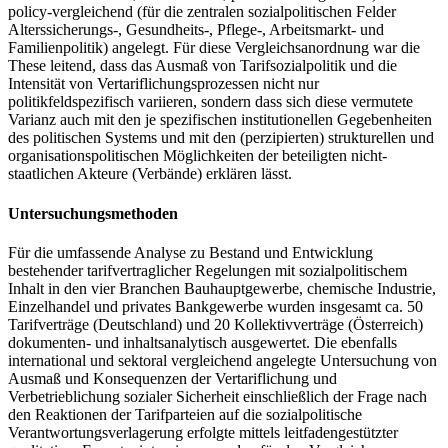
policy-vergleichend (für die zentralen sozialpolitischen Felder
Alterssicherungs-, Gesundheits-, Pflege-, Arbeitsmarkt- und
Familienpolitik) angelegt. Für diese Vergleichsanordnung war die
These leitend, dass das Ausmaß von Tarifsozialpolitik und die
Intensität von Vertariflichungsprozessen nicht nur
politikfeldspezifisch variieren, sondern dass sich diese vermutete
Varianz auch mit den je spezifischen institutionellen Gegebenheiten
des politischen Systems und mit den (perzipierten) strukturellen und
organisationspolitischen Möglichkeiten der beteiligten nicht-
staatlichen Akteure (Verbände) erklären lässt.
Untersuchungsmethoden
Für die umfassende Analyse zu Bestand und Entwicklung
bestehender tarifvertraglicher Regelungen mit sozialpolitischem
Inhalt in den vier Branchen Bauhauptgewerbe, chemische Industrie,
Einzelhandel und privates Bankgewerbe wurden insgesamt ca. 50
Tarifverträge (Deutschland) und 20 Kollektivverträge (Österreich)
dokumenten- und inhaltsanaly­tisch ausgewertet. Die ebenfalls
international und sektoral vergleichend angelegte Untersuchung von
Ausmaß und Konsequenzen der Vertariflichung und
Verbetrieblichung sozialer Sicherheit einschließlich der Frage nach
den Reaktionen der Tarifparteien auf die sozialpolitische
Verantwortungsverlagerung erfolgte mittels leitfadengestützter