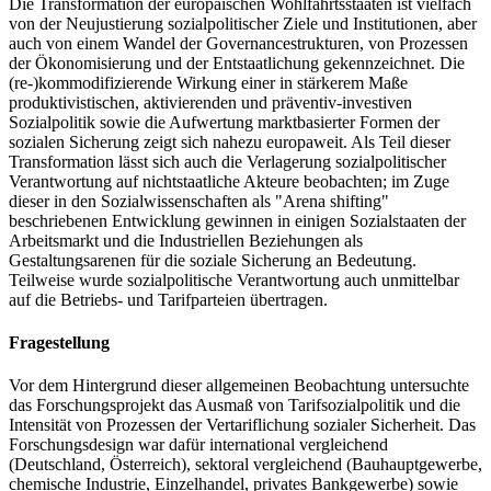
Die Transformation der europäischen Wohlfahrtsstaaten ist vielfach
von der Neujustierung sozialpolitischer Ziele und Institutionen, aber
auch von einem Wandel der Governancestrukturen, von Prozessen
der Ökonomisierung und der Entstaatlichung gekennzeichnet. Die
(re-)kommodifizierende Wirkung einer in stärkerem Maße
produktivistischen, aktivierenden und präventiv-investiven
Sozialpolitik sowie die Aufwertung marktbasierter Formen der
sozialen Sicherung zeigt sich nahezu europaweit. Als Teil dieser
Transformation lässt sich auch die Verlagerung sozialpolitischer
Verantwortung auf nichtstaatliche Akteure beobachten; im Zuge
dieser in den Sozialwissenschaften als "Arena shifting"
beschriebenen Entwicklung gewinnen in einigen Sozialstaaten der
Arbeitsmarkt und die Industriellen Beziehungen als
Gestaltungsarenen für die soziale Sicherung an Bedeutung.
Teilweise wurde sozialpolitische Verantwortung auch unmittelbar
auf die Betriebs- und Tarifparteien übertragen.
Fragestellung
Vor dem Hintergrund dieser allgemeinen Beobachtung untersuchte
das Forschungsprojekt das Ausmaß von Tarifsozialpolitik und die
Intensität von Prozessen der Vertariflichung sozialer Sicherheit. Das
Forschungsdesign war dafür international vergleichend
(Deutschland, Österreich), sektoral vergleichend (Bauhauptgewerbe,
chemische Industrie, Einzelhandel, privates Bankgewerbe) sowie