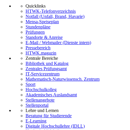
Quicklinks
HTWK-Telefonverzeichnis
Notfall (Unfall, Brand, Havarie)
Mensa-Speiseplan
Stundenpläne
Prüfungen
Standorte & Anreise
E-Mail / Webmailer (Dienste intern)
Pressebereich
HTWK.magazin
Zentrale Bereiche
Bibliothek und Katalog
Zentrales Prüfungsamt
IT-Servicezentrum
Mathematisch-Naturwissensch. Zentrum
Sport
Hochschulkolleg
Akademisches Auslandsamt
Stellenangebote
Stellenportal
Lehre und Lernen
Beratung für Studierende
E-Learning
Digitale Hochschullehre (IDLL)