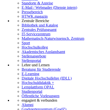
Standorte & Anreise
E-Mail / Webmailer (Dienste intern)
Pressebereich
HTWK.magazin
Zentrale Bereiche
Bibliothek und Katalog
Zentrales Prüfungsamt
IT-Servicezentrum
Mathematisch-Naturwissensch. Zentrum
Sport
Hochschulkolleg
Akademisches Auslandsamt
Stellenangebote
Stellenportal
Lehre und Lernen
Beratung für Studierende
E-Learning
Digitale Hochschullehre (IDLL)
Hochschuldidaktik +
Lernplattform OPAL
Studienportal
Öffentliche Vorlesungen
engagiert & verbunden
Alumni
Graduiertenzentrum (GradZ)