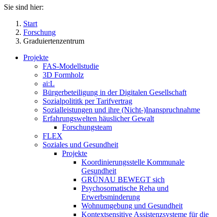
Sie sind hier:
Start
Forschung
Graduiertenzentrum
Projekte
FAS-Modellstudie
3D Formholz
ai:L
Bürgerbeteiligung in der Digitalen Gesellschaft
Sozialpolititk per Tarifvertrag
Sozialleistungen und ihre (Nicht-)Inanspruchnahme
Erfahrungswelten häuslicher Gewalt
Forschungsteam
FLEX
Soziales und Gesundheit
Projekte
Koordinierungsstelle Kommunale
Gesundheit
GRÜNAU BEWEGT sich
Psychosomatische Reha und
Erwerbsminderung
Wohnumgebung und Gesundheit
Kontextsensitive Assistenzsysteme für die