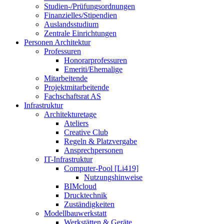
Studien-/Prüfungsordnungen
Finanzielles/Stipendien
Auslandsstudium
Zentrale Einrichtungen
Personen Architektur
Professuren
Honorarprofessuren
Emeriti/Ehemalige
Mitarbeitende
Projektmitarbeitende
Fachschaftsrat AS
Infrastruktur
Architekturetage
Ateliers
Creative Club
Regeln & Platzvergabe
Ansprechpersonen
IT-Infrastruktur
Computer-Pool [Li419]
Nutzungshinweise
BIMcloud
Drucktechnik
Zuständigkeiten
Modellbauwerkstatt
Werkstätten & Geräte