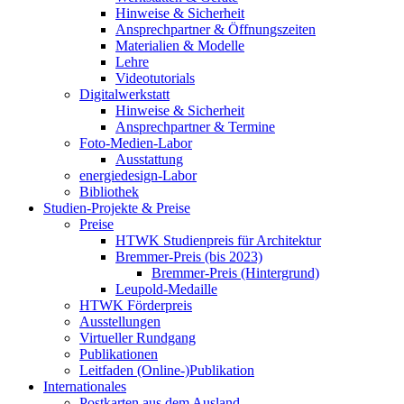
Hinweise & Sicherheit
Ansprechpartner & Öffnungszeiten
Materialien & Modelle
Lehre
Videotutorials
Digitalwerkstatt
Hinweise & Sicherheit
Ansprechpartner & Termine
Foto-Medien-Labor
Ausstattung
energiedesign-Labor
Bibliothek
Studien-Projekte & Preise
Preise
HTWK Studienpreis für Architektur
Bremmer-Preis (bis 2023)
Bremmer-Preis (Hintergrund)
Leupold-Medaille
HTWK Förderpreis
Ausstellungen
Virtueller Rundgang
Publikationen
Leitfaden (Online-)Publikation
Internationales
Postkarten aus dem Ausland