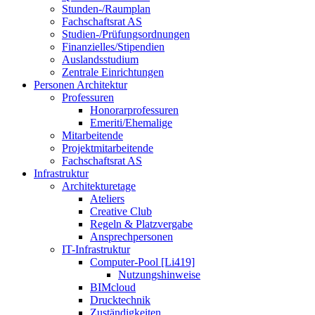
Stunden-/Raumplan
Fachschaftsrat AS
Studien-/Prüfungsordnungen
Finanzielles/Stipendien
Auslandsstudium
Zentrale Einrichtungen
Personen Architektur
Professuren
Honorarprofessuren
Emeriti/Ehemalige
Mitarbeitende
Projektmitarbeitende
Fachschaftsrat AS
Infrastruktur
Architekturetage
Ateliers
Creative Club
Regeln & Platzvergabe
Ansprechpersonen
IT-Infrastruktur
Computer-Pool [Li419]
Nutzungshinweise
BIMcloud
Drucktechnik
Zuständigkeiten