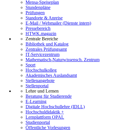
Mensa-Speiseplan
Stundenpläne
Prüfungen
Standorte & Anreise
E-Mail / Webmailer (Dienste intern)
Pressebereich
HTWK.magazin
Zentrale Bereiche
Bibliothek und Katalog
Zentrales Prüfungsamt
IT-Servicezentrum
Mathematisch-Naturwissensch. Zentrum
Sport
Hochschulkolleg
Akademisches Auslandsamt
Stellenangebote
Stellenportal
Lehre und Lernen
Beratung für Studierende
E-Learning
Digitale Hochschullehre (IDLL)
Hochschuldidaktik +
Lernplattform OPAL
Studienportal
Öffentliche Vorlesungen