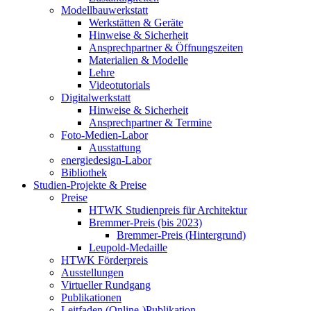
Modellbauwerkstatt
Werkstätten & Geräte
Hinweise & Sicherheit
Ansprechpartner & Öffnungszeiten
Materialien & Modelle
Lehre
Videotutorials
Digitalwerkstatt
Hinweise & Sicherheit
Ansprechpartner & Termine
Foto-Medien-Labor
Ausstattung
energiedesign-Labor
Bibliothek
Studien-Projekte & Preise
Preise
HTWK Studienpreis für Architektur
Bremmer-Preis (bis 2023)
Bremmer-Preis (Hintergrund)
Leupold-Medaille
HTWK Förderpreis
Ausstellungen
Virtueller Rundgang
Publikationen
Leitfaden (Online-)Publikation