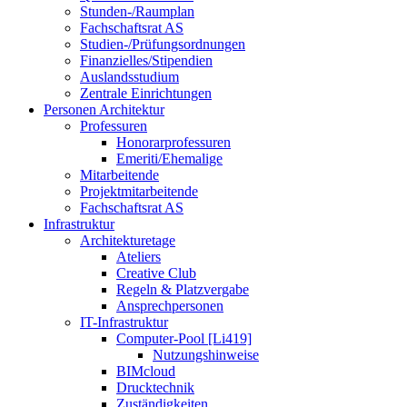
Stunden-/Raumplan
Fachschaftsrat AS
Studien-/Prüfungsordnungen
Finanzielles/Stipendien
Auslandsstudium
Zentrale Einrichtungen
Personen Architektur
Professuren
Honorarprofessuren
Emeriti/Ehemalige
Mitarbeitende
Projektmitarbeitende
Fachschaftsrat AS
Infrastruktur
Architekturetage
Ateliers
Creative Club
Regeln & Platzvergabe
Ansprechpersonen
IT-Infrastruktur
Computer-Pool [Li419]
Nutzungshinweise
BIMcloud
Drucktechnik
Zuständigkeiten