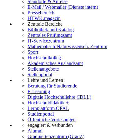
Standorte & Anreise
E-Mail / Webmailer (Dienste intern)
Pressebereich
HTWK.magazin
Zentrale Bereiche
Bibliothek und Katalog
Zentrales Prüfungsamt
IT-Servicezentrum
Mathematisch-Naturwissensch. Zentrum
Sport
Hochschulkolleg
Akademisches Auslandsamt
Stellenangebote
Stellenportal
Lehre und Lernen
Beratung für Studierende
E-Learning
Digitale Hochschullehre (IDLL)
Hochschuldidaktik +
Lernplattform OPAL
Studienportal
Öffentliche Vorlesungen
engagiert & verbunden
Alumni
Graduiertenzentrum (GradZ)