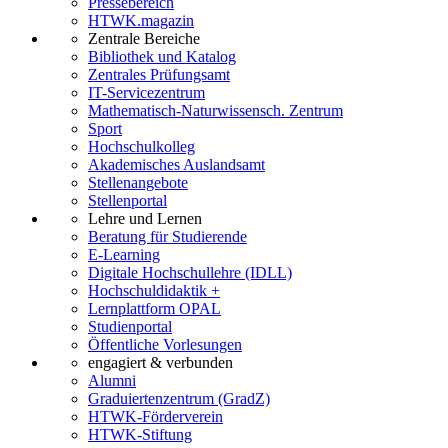
Pressebereich
HTWK.magazin
Zentrale Bereiche
Bibliothek und Katalog
Zentrales Prüfungsamt
IT-Servicezentrum
Mathematisch-Naturwissensch. Zentrum
Sport
Hochschulkolleg
Akademisches Auslandsamt
Stellenangebote
Stellenportal
Lehre und Lernen
Beratung für Studierende
E-Learning
Digitale Hochschullehre (IDLL)
Hochschuldidaktik +
Lernplattform OPAL
Studienportal
Öffentliche Vorlesungen
engagiert & verbunden
Alumni
Graduiertenzentrum (GradZ)
HTWK-Förderverein
HTWK-Stiftung