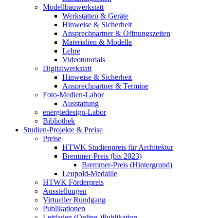
Modellbauwerkstatt
Werkstätten & Geräte
Hinweise & Sicherheit
Ansprechpartner & Öffnungszeiten
Materialien & Modelle
Lehre
Videotutorials
Digitalwerkstatt
Hinweise & Sicherheit
Ansprechpartner & Termine
Foto-Medien-Labor
Ausstattung
energiedesign-Labor
Bibliothek
Studien-Projekte & Preise
Preise
HTWK Studienpreis für Architektur
Bremmer-Preis (bis 2023)
Bremmer-Preis (Hintergrund)
Leupold-Medaille
HTWK Förderpreis
Ausstellungen
Virtueller Rundgang
Publikationen
Leitfaden (Online-)Publikation