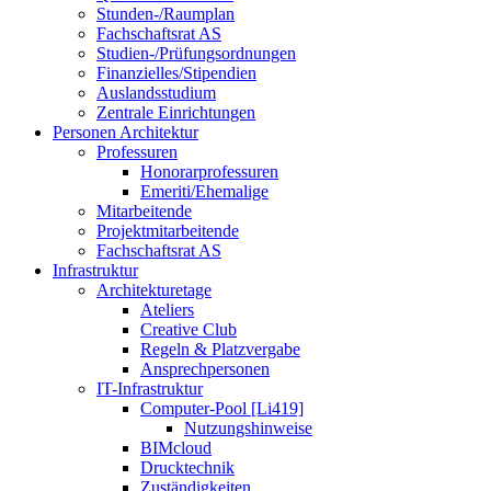
Stunden-/Raumplan
Fachschaftsrat AS
Studien-/Prüfungsordnungen
Finanzielles/Stipendien
Auslandsstudium
Zentrale Einrichtungen
Personen Architektur
Professuren
Honorarprofessuren
Emeriti/Ehemalige
Mitarbeitende
Projektmitarbeitende
Fachschaftsrat AS
Infrastruktur
Architekturetage
Ateliers
Creative Club
Regeln & Platzvergabe
Ansprechpersonen
IT-Infrastruktur
Computer-Pool [Li419]
Nutzungshinweise
BIMcloud
Drucktechnik
Zuständigkeiten