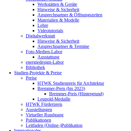
Werkstätten & Geräte
Hinweise & Sicherheit
Ansprechpartner & Öffnungszeiten
Materialien & Modelle
Lehre
Videotutorials
Digitalwerkstatt
Hinweise & Sicherheit
Ansprechpartner & Termine
Foto-Medien-Labor
Ausstattung
energiedesign-Labor
Bibliothek
Studien-Projekte & Preise
Preise
HTWK Studienpreis für Architektur
Bremmer-Preis (bis 2023)
Bremmer-Preis (Hintergrund)
Leupold-Medaille
HTWK Förderpreis
Ausstellungen
Virtueller Rundgang
Publikationen
Leitfaden (Online-)Publikation
Internationales