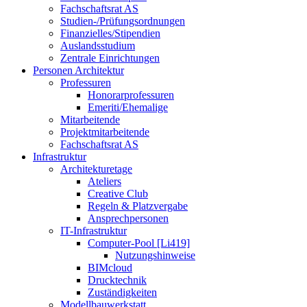
Fachschaftsrat AS
Studien-/Prüfungsordnungen
Finanzielles/Stipendien
Auslandsstudium
Zentrale Einrichtungen
Personen Architektur
Professuren
Honorarprofessuren
Emeriti/Ehemalige
Mitarbeitende
Projektmitarbeitende
Fachschaftsrat AS
Infrastruktur
Architekturetage
Ateliers
Creative Club
Regeln & Platzvergabe
Ansprechpersonen
IT-Infrastruktur
Computer-Pool [Li419]
Nutzungshinweise
BIMcloud
Drucktechnik
Zuständigkeiten
Modellbauwerkstatt