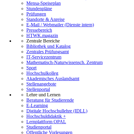
Mensa-Speiseplan
Stundenpläne
Prüfungen
Standorte & Anreise
E-Mail / Webmailer (Dienste intern)
Pressebereich
HTWK.magazin
Zentrale Bereiche
Bibliothek und Katalog
Zentrales Prüfungsamt
IT-Servicezentrum
Mathematisch-Naturwissensch. Zentrum
Sport
Hochschulkolleg
Akademisches Auslandsamt
Stellenangebote
Stellenportal
Lehre und Lernen
Beratung für Studierende
E-Learning
Digitale Hochschullehre (IDLL)
Hochschuldidaktik +
Lernplattform OPAL
Studienportal
Öffentliche Vorlesungen