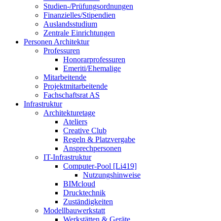
Studien-/Prüfungsordnungen
Finanzielles/Stipendien
Auslandsstudium
Zentrale Einrichtungen
Personen Architektur
Professuren
Honorarprofessuren
Emeriti/Ehemalige
Mitarbeitende
Projektmitarbeitende
Fachschaftsrat AS
Infrastruktur
Architekturetage
Ateliers
Creative Club
Regeln & Platzvergabe
Ansprechpersonen
IT-Infrastruktur
Computer-Pool [Li419]
Nutzungshinweise
BIMcloud
Drucktechnik
Zuständigkeiten
Modellbauwerkstatt
Werkstätten & Geräte