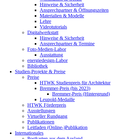
Hinweise & Sicherheit
Ansprechpartner & Öffnungszeiten
Materialien & Modelle
Lehre
Videotutorials
Digitalwerkstatt
Hinweise & Sicherheit
Ansprechpartner & Termine
Foto-Medien-Labor
Ausstattung
energiedesign-Labor
Bibliothek
Studien-Projekte & Preise
Preise
HTWK Studienpreis für Architektur
Bremmer-Preis (bis 2023)
Bremmer-Preis (Hintergrund)
Leupold-Medaille
HTWK Förderpreis
Ausstellungen
Virtueller Rundgang
Publikationen
Leitfaden (Online-)Publikation
Internationales
Postkarten aus dem Ausland