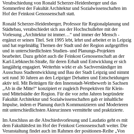
Verabschiedung von Ronald Scherzer-Heidenberger und das
Sommerfest der Fakultät Architektur und Sozialwissenschaften im
Hof der Feinkost Genossenschaft statt.
Ronald Scherzer-Heidenberger, Professor für Regionalplanung und
Städtebau, verabschiedet sich aus der Hochschullehre mit der
Vorlesung „Architektur ist immer…“ und immer der Mensch -
ergänzt er seinen Titel. Seit 1995 lebt, lehrt und arbeitet er in Leipzig
und hat regelmäßig Themen der Stadt und der Region aufgegriffen
und in unterschiedlichsten Studien- und Planungs-Projekten
bearbeitet. Dazu gehört auch die Feinkost Genossenschaft an der
Karl-Liebknecht-Straße, für deren Erhalt und Entwicklung er sich
langjährig engagiert. Weiterhin wirkt er als Sachverständiger im
Ausschuss Stadtentwicklung und Bau der Stadt Leipzig und nimmt
seit rund 30 Jahren an den Leipziger Debatten und Entscheidungen
aktiv teil. Mit Beiträgen für den Innenstadt-Wettbewerb in Sachsen
„Ab in die Mitte!“ konzipiert er zugleich Perspektiven für Klein-
und Mittelstädte der Region. Für die vor zehn Jahren begründete
Fakultät Architektur und Sozialwissenschaften gab er inhaltliche
Impulse, indem er Planung durch Kommunizieren und Moderieren
mit unterschiedlichsten Akteur:innen vermittelte und praktizierte.
Im Anschluss an die Abschiedsvorlesung und Laudatio geht es mit
dem Fakultätsfest im Hof der Feinkost Genossenschaft weiter. Die
Veranstaltung findet auch im Rahmen der positionen-Reihe „Von