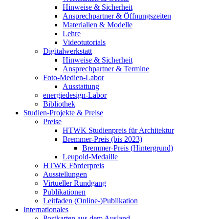
Hinweise & Sicherheit
Ansprechpartner & Öffnungszeiten
Materialien & Modelle
Lehre
Videotutorials
Digitalwerkstatt
Hinweise & Sicherheit
Ansprechpartner & Termine
Foto-Medien-Labor
Ausstattung
energiedesign-Labor
Bibliothek
Studien-Projekte & Preise
Preise
HTWK Studienpreis für Architektur
Bremmer-Preis (bis 2023)
Bremmer-Preis (Hintergrund)
Leupold-Medaille
HTWK Förderpreis
Ausstellungen
Virtueller Rundgang
Publikationen
Leitfaden (Online-)Publikation
Internationales
Postkarten aus dem Ausland