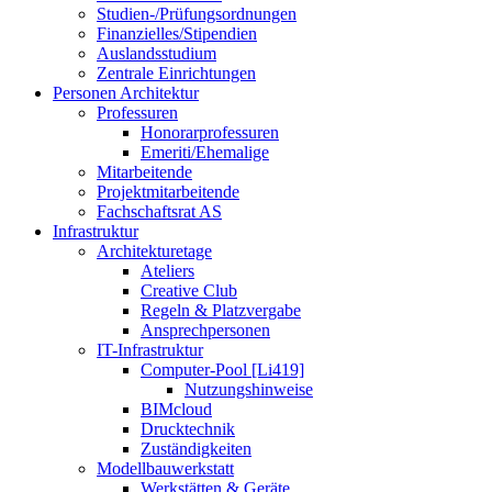
Studien-/Prüfungsordnungen
Finanzielles/Stipendien
Auslandsstudium
Zentrale Einrichtungen
Personen Architektur
Professuren
Honorarprofessuren
Emeriti/Ehemalige
Mitarbeitende
Projektmitarbeitende
Fachschaftsrat AS
Infrastruktur
Architekturetage
Ateliers
Creative Club
Regeln & Platzvergabe
Ansprechpersonen
IT-Infrastruktur
Computer-Pool [Li419]
Nutzungshinweise
BIMcloud
Drucktechnik
Zuständigkeiten
Modellbauwerkstatt
Werkstätten & Geräte