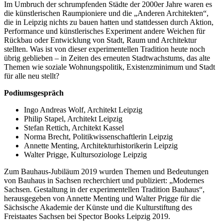
Im Umbruch der schrumpfenden Städte der 2000er Jahre waren es
die künstlerischen Raumpioniere und die „Anderen Architekten“,
die in Leipzig nichts zu bauen hatten und stattdessen durch Aktion,
Performance und künstlerisches Experiment andere Weichen für
Rückbau oder Entwicklung von Stadt, Raum und Architektur
stellten. Was ist von dieser experimentellen Tradition heute noch
übrig geblieben – in Zeiten des erneuten Stadtwachstums, das alte
Themen wie soziale Wohnungspolitik, Existenzminimum und Stadt
für alle neu stellt?
Podiumsgespräch
Ingo Andreas Wolf, Architekt Leipzig
Philip Stapel, Architekt Leipzig
Stefan Rettich, Architekt Kassel
Norma Brecht, Politikwissenschaftlerin Leipzig
Annette Menting, Architekturhistorikerin Leipzig
Walter Prigge, Kultursoziologe Leipzig
Zum Bauhaus-Jubiläum 2019 wurden Themen und Bedeutungen
von Bauhaus in Sachsen recherchiert und publiziert: „Modernes
Sachsen. Gestaltung in der experimentellen Tradition Bauhaus“,
herausgegeben von Annette Menting und Walter Prigge für die
Sächsische Akademie der Künste und die Kulturstiftung des
Freistaates Sachsen bei Spector Books Leipzig 2019.