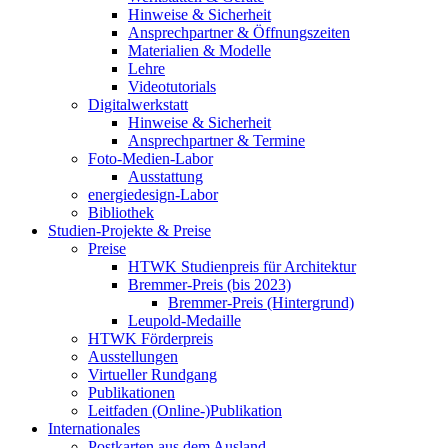
Hinweise & Sicherheit
Ansprechpartner & Öffnungszeiten
Materialien & Modelle
Lehre
Videotutorials
Digitalwerkstatt
Hinweise & Sicherheit
Ansprechpartner & Termine
Foto-Medien-Labor
Ausstattung
energiedesign-Labor
Bibliothek
Studien-Projekte & Preise
Preise
HTWK Studienpreis für Architektur
Bremmer-Preis (bis 2023)
Bremmer-Preis (Hintergrund)
Leupold-Medaille
HTWK Förderpreis
Ausstellungen
Virtueller Rundgang
Publikationen
Leitfaden (Online-)Publikation
Internationales
Postkarten aus dem Ausland