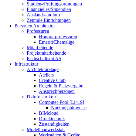
Studien-/Prüfungsordnungen
Finanzielles/Stipendien
Auslandsstudium
Zentrale Einrichtungen
Personen Architektur
Professuren
Honorarprofessuren
Emeriti/Ehemalige
Mitarbeitende
Projektmitarbeitende
Fachschaftsrat AS
Infrastruktur
Architekturetage
Ateliers
Creative Club
Regeln & Platzvergabe
Ansprechpersonen
IT-Infrastruktur
Computer-Pool [Li419]
Nutzungshinweise
BIMcloud
Drucktechnik
Zuständigkeiten
Modellbauwerkstatt
Werkstätten & Geräte