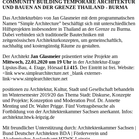
COMMUNITY BUILDING TEMPORÄRE ARCHITEKTUR
UND BAUEN AN DER GRENZE THAILAND - BURMA
Das Architekturbüro von Jan Glasmeier mit dem programmatischen
Namen “Simple Architecture” beschäftigt sich mit unterschiedlichen
Hilfsprojekten insbesondere in Thailand an der Grenze zu Burma.
Dabei verbinden sich traditionelle Bautechniken mit
zeitgenössischen Architekturkonzepten, um gemeinschaftlich,
nachhaltig und kostengünstig Räume zu gestalten.
Der Architekt
Jan Glasmeier
präsentiert seine Projekte am
Mittwoch, 22.01.2020 um 19 Uhr
in der Architektur-Etage
Lipsius-Bau, 4. Etage, Hörsaal
Li 415
. Der Eintritt ist frei. Website:
<link www.simplearchitecture.net _blank externer-
link>www.simplearchitecture.net
positionen zu Architektur, Kultur, Stadt und Gesellschaft behandeln
im Wintersemester 2019/20 das Thema Stadt: Diskurse, Konzepte
und Projekte; Konzeption und Moderation Prof. Dr. Annette
Menting und Dr. Walter Prigge. Fünf Vortragsbesuche als
Fortbildung von der Architektenkammer Sachsen anerkannt. Infos:
architektur.htwk-leipzig.de
Mit freundlicher Unterstützung durch: Architektenkammer Sachsen |
Bund Deutscher Architekten BDA | Förderverein und
Akademisches Auslandsamt HTWK Leipzig