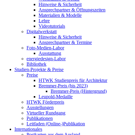
Hinweise & Sicherheit
Ansprechpartner & Öffnungszeiten
Materialien & Modelle
Lehre
Videotutorials
Digitalwerkstatt
Hinweise & Sicherheit
Ansprechpartner & Termine
Foto-Medien-Labor
Ausstattung
energiedesign-Labor
Bibliothek
Studien-Projekte & Preise
Preise
HTWK Studienpreis für Architektur
Bremmer-Preis (bis 2023)
Bremmer-Preis (Hintergrund)
Leupold-Medaille
HTWK Förderpreis
Ausstellungen
Virtueller Rundgang
Publikationen
Leitfaden (Online-)Publikation
Internationales
Postkarten aus dem Ausland