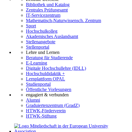
Bibliothek und Katalog
Zentrales Prüfungsamt
IT-Servicezentrum
Mathematisch-Naturwissensch. Zentrum
Sport
Hochschulkolleg
Akademisches Auslandsamt
Stellenangebote
Stellenportal
Lehre und Lernen
Beratung für Studierende
E-Learning
Digitale Hochschullehre (IDLL)
Hochschuldidaktik +
Lernplattform OPAL
Studienportal
Öffentliche Vorlesungen
engagiert & verbunden
Alumni
Graduiertenzentrum (GradZ)
HTWK-Förderverein
HTWK-Stiftung