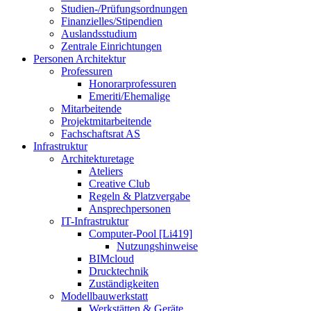
Studien-/Prüfungsordnungen
Finanzielles/Stipendien
Auslandsstudium
Zentrale Einrichtungen
Personen Architektur
Professuren
Honorarprofessuren
Emeriti/Ehemalige
Mitarbeitende
Projektmitarbeitende
Fachschaftsrat AS
Infrastruktur
Architekturetage
Ateliers
Creative Club
Regeln & Platzvergabe
Ansprechpersonen
IT-Infrastruktur
Computer-Pool [Li419]
Nutzungshinweise
BIMcloud
Drucktechnik
Zuständigkeiten
Modellbauwerkstatt
Werkstätten & Geräte