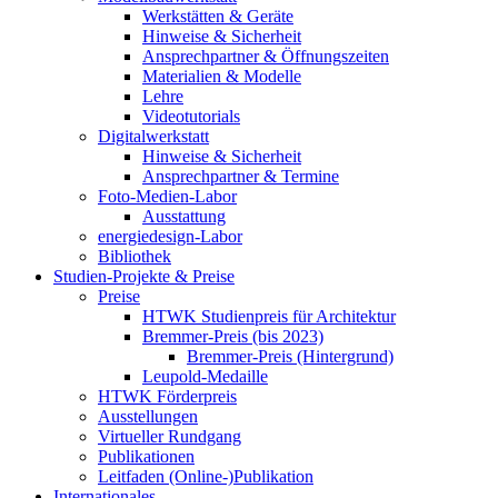
Werkstätten & Geräte
Hinweise & Sicherheit
Ansprechpartner & Öffnungszeiten
Materialien & Modelle
Lehre
Videotutorials
Digitalwerkstatt
Hinweise & Sicherheit
Ansprechpartner & Termine
Foto-Medien-Labor
Ausstattung
energiedesign-Labor
Bibliothek
Studien-Projekte & Preise
Preise
HTWK Studienpreis für Architektur
Bremmer-Preis (bis 2023)
Bremmer-Preis (Hintergrund)
Leupold-Medaille
HTWK Förderpreis
Ausstellungen
Virtueller Rundgang
Publikationen
Leitfaden (Online-)Publikation
Internationales