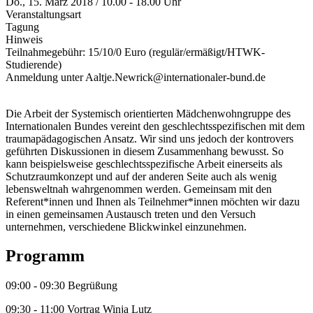
Do., 15. März 2018 / 10.00 - 18.00 Uhr
Veranstaltungsart
Tagung
Hinweis
Teilnahmegebühr: 15/10/0 Euro (regulär/ermäßigt/HTWK-
Studierende)
Anmeldung unter Aaltje.Newrick@internationaler-bund.de
Die Arbeit der Systemisch orientierten Mädchenwohngruppe des
Internationalen Bundes vereint den geschlechtsspezifischen mit dem
traumapädagogischen Ansatz. Wir sind uns jedoch der kontrovers
geführten Diskussionen in diesem Zusammenhang bewusst. So
kann beispielsweise geschlechtsspezifische Arbeit einerseits als
Schutzraumkonzept und auf der anderen Seite auch als wenig
lebensweltnah wahrgenommen werden. Gemeinsam mit den
Referent*innen und Ihnen als Teilnehmer*innen möchten wir dazu
in einen gemeinsamen Austausch treten und den Versuch
unternehmen, verschiedene Blickwinkel einzunehmen.
Programm
09:00 - 09:30 Begrüßung
09:30 - 11:00 Vortrag Winja Lutz