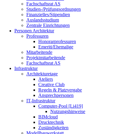
Fachschaftsrat AS
Studien-/Prüfungsordnungen
Finanzielles/Stipendien
Auslandsstudium
Zentrale Einrichtungen
Personen Architektur
Professuren
Honorarprofessuren
Emeriti/Ehemalige
Mitarbeitende
Projektmitarbeitende
Fachschaftsrat AS
Infrastruktur
Architekturetage
Ateliers
Creative Club
Regeln & Platzvergabe
Ansprechpersonen
IT-Infrastruktur
Computer-Pool [Li419]
Nutzungshinweise
BIMcloud
Drucktechnik
Zuständigkeiten
Modellbauwerkstatt