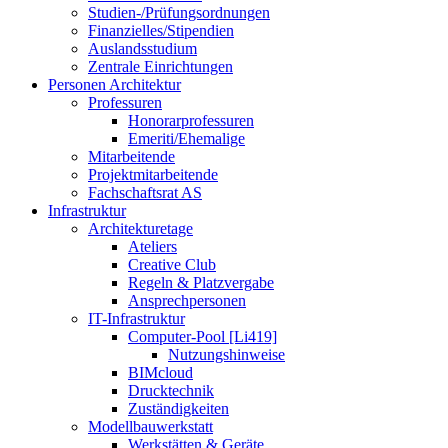
Studien-/Prüfungsordnungen
Finanzielles/Stipendien
Auslandsstudium
Zentrale Einrichtungen
Personen Architektur
Professuren
Honorarprofessuren
Emeriti/Ehemalige
Mitarbeitende
Projektmitarbeitende
Fachschaftsrat AS
Infrastruktur
Architekturetage
Ateliers
Creative Club
Regeln & Platzvergabe
Ansprechpersonen
IT-Infrastruktur
Computer-Pool [Li419]
Nutzungshinweise
BIMcloud
Drucktechnik
Zuständigkeiten
Modellbauwerkstatt
Werkstätten & Geräte