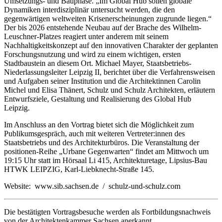
Umsetzungs- und Bauphase. „Im Global Hub sollen globale
Dynamiken interdisziplinär untersucht werden, die den
gegenwärtigen weltweiten Krisenerscheinungen zugrunde liegen.“
Der bis 2026 entstehende Neubau auf der Brache des Wilhelm-
Leuschner-Platzes reagiert unter anderem mit seinem
Nachhaltigkeitskonzept auf den innovativen Charakter der geplanten
Forschungsnutzung und wird zu einem wichtigen, ersten
Stadtbaustein an diesem Ort. Michael Mayer, Staatsbetriebs-
Niederlassungsleiter Leipzig II, berichtet über die Verfahrensweisen
und Aufgaben seiner Institution und die Architektinnen Carolin
Michel und Elisa Thänert, Schulz und Schulz Architekten, erläutern
Entwurfsziele, Gestaltung und Realisierung des Global Hub
Leipzig.
Im Anschluss an den Vortrag bietet sich die Möglichkeit zum
Publikumsgespräch, auch mit weiteren Vertreter:innen des
Staatsbetriebs und des Architekturbüros. Die Veranstaltung der
positionen-Reihe „Urbane Gegenwarten“ findet am Mittwoch um
19:15 Uhr statt im Hörsaal Li 415, Architekturetage, Lipsius-Bau
HTWK LEIPZIG, Karl-Liebknecht-Straße 145.
Website: www.sib.sachsen.de / schulz-und-schulz.com
Die bestätigten Vortragsbesuche werden als Fortbildungsnachweis
von der Architektenkammer Sachsen anerkannt.