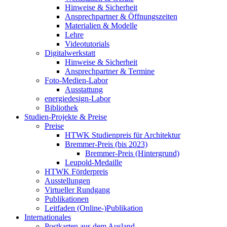
Hinweise & Sicherheit
Ansprechpartner & Öffnungszeiten
Materialien & Modelle
Lehre
Videotutorials
Digitalwerkstatt
Hinweise & Sicherheit
Ansprechpartner & Termine
Foto-Medien-Labor
Ausstattung
energiedesign-Labor
Bibliothek
Studien-Projekte & Preise
Preise
HTWK Studienpreis für Architektur
Bremmer-Preis (bis 2023)
Bremmer-Preis (Hintergrund)
Leupold-Medaille
HTWK Förderpreis
Ausstellungen
Virtueller Rundgang
Publikationen
Leitfaden (Online-)Publikation
Internationales
Postkarten aus dem Ausland