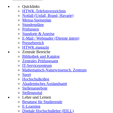
Quicklinks
HTWK-Telefonverzeichnis
Notfall (Unfall, Brand, Havarie)
Mensa-Speiseplan
Stundenpläne
Prüfungen
Standorte & Anreise
E-Mail / Webmailer (Dienste intern)
Pressebereich
HTWK.magazin
Zentrale Bereiche
Bibliothek und Katalog
Zentrales Prüfungsamt
IT-Servicezentrum
Mathematisch-Naturwissensch. Zentrum
Sport
Hochschulkolleg
Akademisches Auslandsamt
Stellenangebote
Stellenportal
Lehre und Lernen
Beratung für Studierende
E-Learning
Digitale Hochschullehre (IDLL)