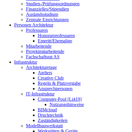
Studien-/Prüfungsordnungen
Finanzielles/Stipendien
Auslandsstudium
Zentrale Einrichtungen
Personen Architektur
Professuren
Honorarprofessuren
Emeriti/Ehemalige
Mitarbeitende
Projektmitarbeitende
Fachschaftsrat AS
Infrastruktur
Architekturetage
Ateliers
Creative Club
Regeln & Platzvergabe
Ansprechpersonen
IT-Infrastruktur
Computer-Pool [Li419]
Nutzungshinweise
BIMcloud
Drucktechnik
Zuständigkeiten
Modellbauwerkstatt
Werkstätten & Geräte