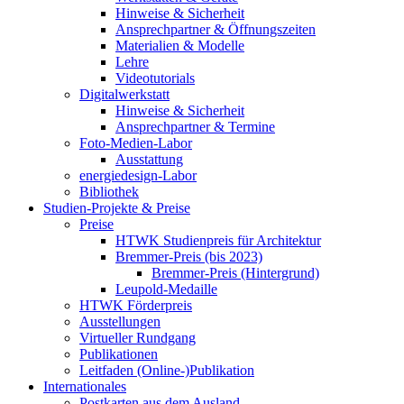
Hinweise & Sicherheit
Ansprechpartner & Öffnungszeiten
Materialien & Modelle
Lehre
Videotutorials
Digitalwerkstatt
Hinweise & Sicherheit
Ansprechpartner & Termine
Foto-Medien-Labor
Ausstattung
energiedesign-Labor
Bibliothek
Studien-Projekte & Preise
Preise
HTWK Studienpreis für Architektur
Bremmer-Preis (bis 2023)
Bremmer-Preis (Hintergrund)
Leupold-Medaille
HTWK Förderpreis
Ausstellungen
Virtueller Rundgang
Publikationen
Leitfaden (Online-)Publikation
Internationales
Postkarten aus dem Ausland