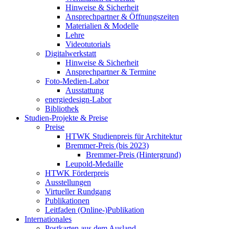
Hinweise & Sicherheit
Ansprechpartner & Öffnungszeiten
Materialien & Modelle
Lehre
Videotutorials
Digitalwerkstatt
Hinweise & Sicherheit
Ansprechpartner & Termine
Foto-Medien-Labor
Ausstattung
energiedesign-Labor
Bibliothek
Studien-Projekte & Preise
Preise
HTWK Studienpreis für Architektur
Bremmer-Preis (bis 2023)
Bremmer-Preis (Hintergrund)
Leupold-Medaille
HTWK Förderpreis
Ausstellungen
Virtueller Rundgang
Publikationen
Leitfaden (Online-)Publikation
Internationales
Postkarten aus dem Ausland