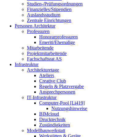
Studien-/Prüfungsordnungen
Finanzielles/Stipendien
Auslandsstudium
Zentrale Einrichtungen
Personen Architektur
Professuren
Honorarprofessuren
Emeriti/Ehemalige
Mitarbeitende
Projektmitarbeitende
Fachschaftsrat AS
Infrastruktur
Architekturetage
Ateliers
Creative Club
Regeln & Platzvergabe
Ansprechpersonen
IT-Infrastruktur
Computer-Pool [Li419]
Nutzungshinweise
BIMcloud
Drucktechnik
Zuständigkeiten
Modellbauwerkstatt
Werkstätten & Geräte