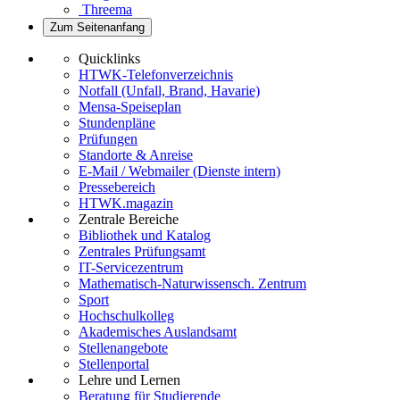
Threema
Zum Seitenanfang
Quicklinks
HTWK-Telefonverzeichnis
Notfall (Unfall, Brand, Havarie)
Mensa-Speiseplan
Stundenpläne
Prüfungen
Standorte & Anreise
E-Mail / Webmailer (Dienste intern)
Pressebereich
HTWK.magazin
Zentrale Bereiche
Bibliothek und Katalog
Zentrales Prüfungsamt
IT-Servicezentrum
Mathematisch-Naturwissensch. Zentrum
Sport
Hochschulkolleg
Akademisches Auslandsamt
Stellenangebote
Stellenportal
Lehre und Lernen
Beratung für Studierende