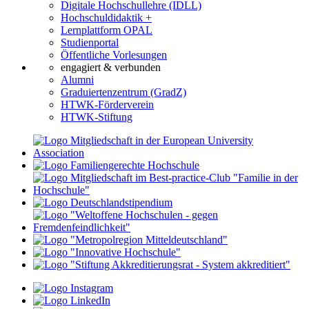
Digitale Hochschullehre (IDLL)
Hochschuldidaktik +
Lernplattform OPAL
Studienportal
Öffentliche Vorlesungen
engagiert & verbunden
Alumni
Graduiertenzentrum (GradZ)
HTWK-Förderverein
HTWK-Stiftung