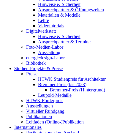
Hinweise & Sicherheit
Ansprechpartner & Öffnungszeiten
Materialien & Modelle
Lehre
Videotutorials
Digitalwerkstatt
Hinweise & Sicherheit
Ansprechpartner & Termine
Foto-Medien-Labor
Ausstattung
energiedesign-Labor
Bibliothek
Studien-Projekte & Preise
Preise
HTWK Studienpreis für Architektur
Bremmer-Preis (bis 2023)
Bremmer-Preis (Hintergrund)
Leupold-Medaille
HTWK Förderpreis
Ausstellungen
Virtueller Rundgang
Publikationen
Leitfaden (Online-)Publikation
Internationales
Postkarten aus dem Ausland