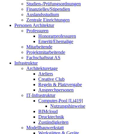
Studien-/Prüfungsordnungen
Finanzielles/Stipendien
Auslandsstudium
Zentrale Einrichtungen
Personen Architektur
Professuren
Honorarprofessuren
Emeriti/Ehemalige
Mitarbeitende
Projektmitarbeitende
Fachschaftsrat AS
Infrastruktur
Architekturetage
Ateliers
Creative Club
Regeln & Platzvergabe
Ansprechpersonen
IT-Infrastruktur
Computer-Pool [Li419]
Nutzungshinweise
BIMcloud
Drucktechnik
Zuständigkeiten
Modellbauwerkstatt
Werkstätten & Geräte