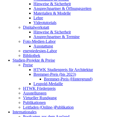
Hinweise & Sicherheit
Ansprechpartner & Öffnungszeiten
Materialien & Modelle
Lehre
Videotutorials
Digitalwerkstatt
Hinweise & Sicherheit
Ansprechpartner & Termine
Foto-Medien-Labor
Ausstattung
energiedesign-Labor
Bibliothek
Studien-Projekte & Preise
Preise
HTWK Studienpreis für Architektur
Bremmer-Preis (bis 2023)
Bremmer-Preis (Hintergrund)
Leupold-Medaille
HTWK Förderpreis
Ausstellungen
Virtueller Rundgang
Publikationen
Leitfaden (Online-)Publikation
Internationales
Postkarten aus dem Ausland