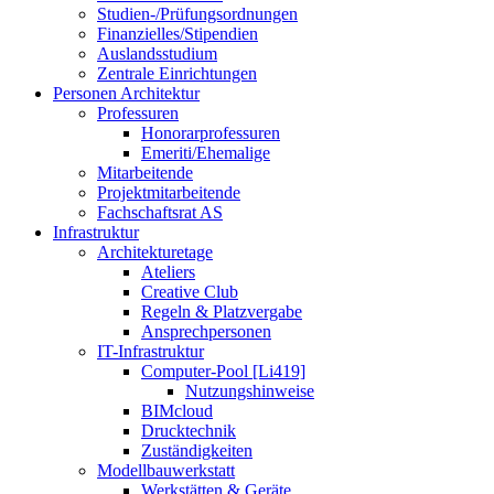
Studien-/Prüfungsordnungen
Finanzielles/Stipendien
Auslandsstudium
Zentrale Einrichtungen
Personen Architektur
Professuren
Honorarprofessuren
Emeriti/Ehemalige
Mitarbeitende
Projektmitarbeitende
Fachschaftsrat AS
Infrastruktur
Architekturetage
Ateliers
Creative Club
Regeln & Platzvergabe
Ansprechpersonen
IT-Infrastruktur
Computer-Pool [Li419]
Nutzungshinweise
BIMcloud
Drucktechnik
Zuständigkeiten
Modellbauwerkstatt
Werkstätten & Geräte