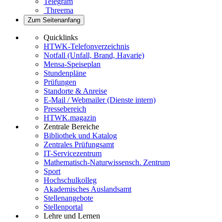
Telegram
Threema
Zum Seitenanfang
Quicklinks
HTWK-Telefonverzeichnis
Notfall (Unfall, Brand, Havarie)
Mensa-Speiseplan
Stundenpläne
Prüfungen
Standorte & Anreise
E-Mail / Webmailer (Dienste intern)
Pressebereich
HTWK.magazin
Zentrale Bereiche
Bibliothek und Katalog
Zentrales Prüfungsamt
IT-Servicezentrum
Mathematisch-Naturwissensch. Zentrum
Sport
Hochschulkolleg
Akademisches Auslandsamt
Stellenangebote
Stellenportal
Lehre und Lernen