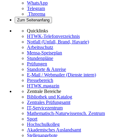
WhatsApp
Telegram
Threema
Zum Seitenanfang
Quicklinks
HTWK-Telefonverzeichnis
Notfall (Unfall, Brand, Havarie)
Arbeitsschutz
Mensa-Speiseplan
Stundenpläne
Prüfungen
Standorte & Anreise
E-Mail / Webmailer (Dienste intern)
Pressebereich
HTWK.magazin
Zentrale Bereiche
Bibliothek und Katalog
Zentrales Prüfungsamt
IT-Servicezentrum
Mathematisch-Naturwissensch. Zentrum
Sport
Hochschulkolleg
Akademisches Auslandsamt
Stellenangebote