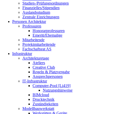
Studien-/Prüfungsordnungen
Finanzielles/Stipendien
Auslandsstudium
Zentrale Einrichtungen
Personen Architektur
Professuren
Honorarprofessuren
Emeriti/Ehemalige
Mitarbeitende
Projektmitarbeitende
Fachschaftsrat AS
Infrastruktur
Architekturetage
Ateliers
Creative Club
Regeln & Platzvergabe
Ansprechpersonen
IT-Infrastruktur
Computer-Pool [Li419]
Nutzungshinweise
BIMcloud
Drucktechnik
Zuständigkeiten
Modellbauwerkstatt
Werkstätten & Geräte