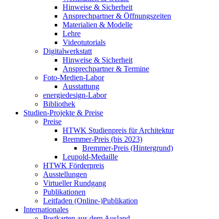
Hinweise & Sicherheit
Ansprechpartner & Öffnungszeiten
Materialien & Modelle
Lehre
Videotutorials
Digitalwerkstatt
Hinweise & Sicherheit
Ansprechpartner & Termine
Foto-Medien-Labor
Ausstattung
energiedesign-Labor
Bibliothek
Studien-Projekte & Preise
Preise
HTWK Studienpreis für Architektur
Bremmer-Preis (bis 2023)
Bremmer-Preis (Hintergrund)
Leupold-Medaille
HTWK Förderpreis
Ausstellungen
Virtueller Rundgang
Publikationen
Leitfaden (Online-)Publikation
Internationales
Postkarten aus dem Ausland